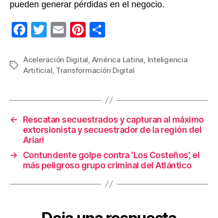
pueden generar pérdidas en el negocio.
F
T
E
Pi
C
a
wi
m
nt
o
c
tt
ail
er
m
Aceleración Digital
,
América Latina
,
Inteligencia
Etiquetas
Artificial
,
Transformación Digital
e
er
e
p
b
st
ar
o
tir
←
Rescatan secuestrados y capturan al máximo
o
extorsionista y secuestrador de la región del
k
Ariari
→
Contundente golpe contra ‘Los Costeños’, el
más peligroso grupo criminal del Atlántico