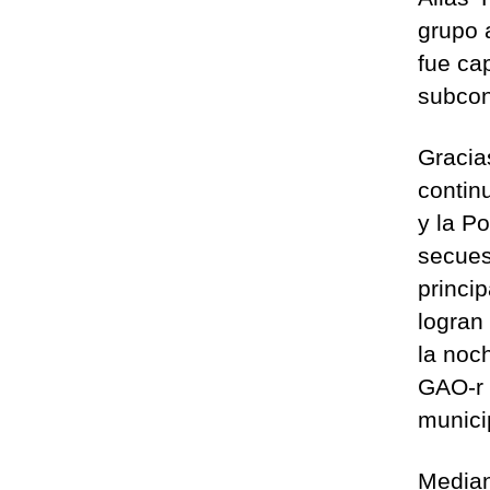
grupo 
fue ca
subcont
Gracias
contin
y la P
secues
princi
logran
la noc
GAO-r 
munici
Median