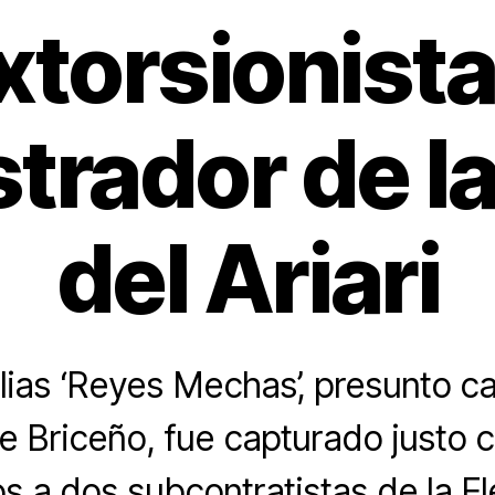
xtorsionista
trador de la
del Ariari
ias ‘Reyes Mechas’, presunto ca
 Briceño, fue capturado justo 
 a dos subcontratistas de la El