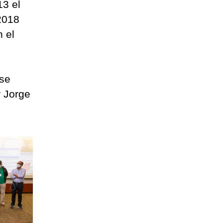
3 el
 2018
 el
 se
r Jorge