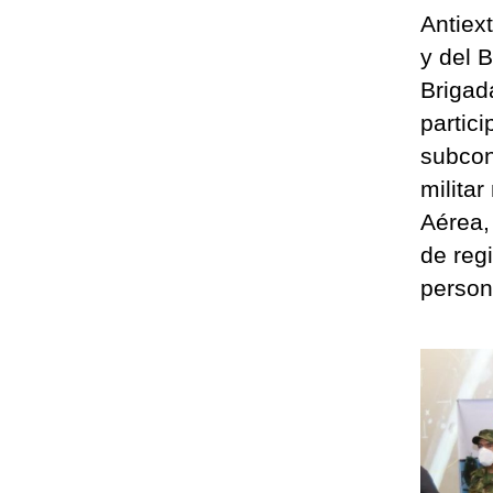
Antiext
y del 
Brigad
partic
subcont
milita
Aérea,
de reg
person