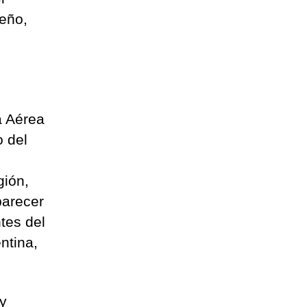
eño,
o
a Aérea
o del
,
gión,
parecer
tes del
ntina,
 y