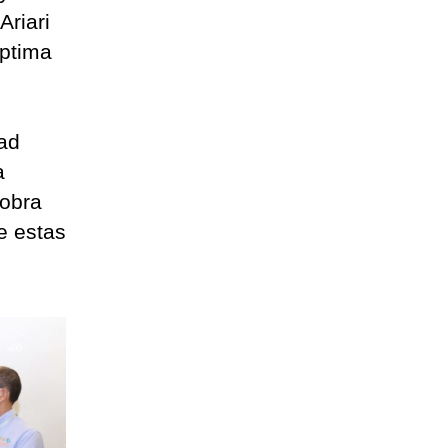
Ariari
éptima
dad
a
iobra
e estas