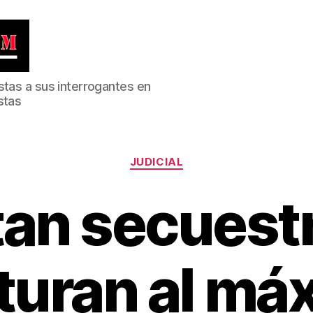
stas a sus interrogantes en
stas
Categorías
JUDICIAL
an secuest
turan al má