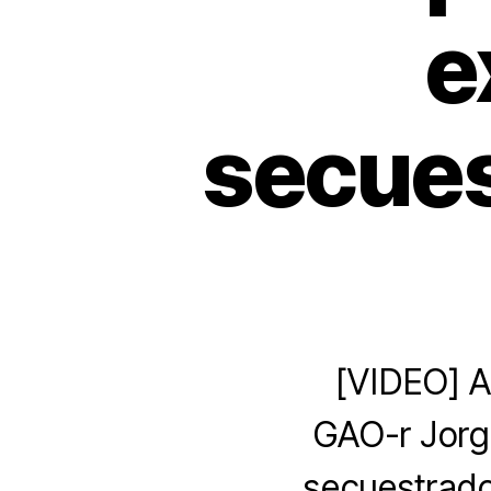
e
secues
[VIDEO] Al
GAO-r Jorge
secuestrados