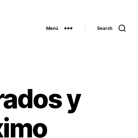
Menú
Search
rados y
ximo