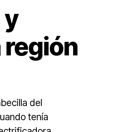
 y
 región
becilla del
cuando tenía
ectrificadora