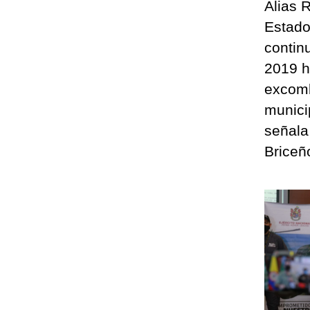
Alias 
Estado
contin
2019 h
excomb
munici
señala
Briceño