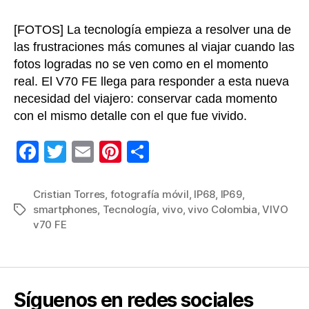
Ya
hay
[FOTOS] La tecnología empieza a resolver una de
soluc
las frustraciones más comunes al viajar cuando las
fotos logradas no se ven como en el momento
real. El V70 FE llega para responder a esta nueva
necesidad del viajero: conservar cada momento
con el mismo detalle con el que fue vivido.
F
T
E
Pi
C
a
wi
m
nt
o
c
tt
ail
er
m
Cristian Torres
,
fotografía móvil
,
IP68
,
IP69
,
smartphones
,
Tecnología
,
vivo
,
vivo Colombia
,
VIVO
Etiquetas
e
er
e
p
v70 FE
b
st
ar
o
tir
o
Síguenos en redes sociales
k