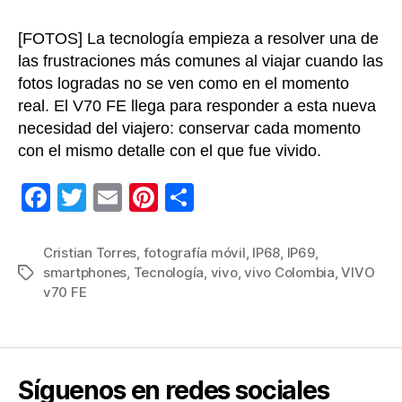
Ya
hay
[FOTOS] La tecnología empieza a resolver una de
soluc
las frustraciones más comunes al viajar cuando las
fotos logradas no se ven como en el momento
real. El V70 FE llega para responder a esta nueva
necesidad del viajero: conservar cada momento
con el mismo detalle con el que fue vivido.
F
T
E
Pi
C
a
wi
m
nt
o
c
tt
ail
er
m
Cristian Torres
,
fotografía móvil
,
IP68
,
IP69
,
smartphones
,
Tecnología
,
vivo
,
vivo Colombia
,
VIVO
Etiquetas
e
er
e
p
v70 FE
b
st
ar
o
tir
o
Síguenos en redes sociales
k