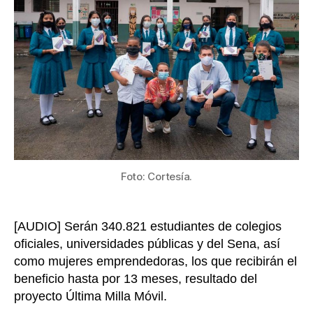
más
de
340.000
sim
card,
avanzará
el
proyecto
de
conectividad
móvil
gratuito
Foto: Cortesía.
[AUDIO] Serán 340.821 estudiantes de colegios
oficiales, universidades públicas y del Sena, así
como mujeres emprendedoras, los que recibirán el
beneficio hasta por 13 meses, resultado del
proyecto Última Milla Móvil.