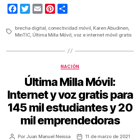
F
T
E
Pi
C
a
wi
m
nt
o
c
tt
ail
er
m
brecha digital
,
conectividad móvil
,
Karen Abudinen
,
Etiquetas
MinTIC
,
Última Milla Móvil
,
voz e internet móvil gratis
e
er
e
p
b
st
ar
o
tir
Categorías
o
NACIÓN
k
Última Milla Móvil:
Internet y voz gratis para
145 mil estudiantes y 20
mil emprendedoras
Por
Juan Manuel Neissa
11 de marzo de 2021
Autor
Fecha