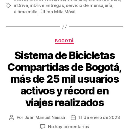
Madre
inDrive
,
inDrive Entregas
,
servicio de mensajería
,
Etiquetas
e
er
e
p
en
última milla
,
Última Milla Móvil
b
st
ar
Colombia
o
tir
o
Categorías
BOGOTÁ
k
Sistema de Bicicletas
Compartidas de Bogotá,
más de 25 mil usuarios
activos y récord en
viajes realizados
Por
Juan Manuel Neissa
11 de enero de 2023
Autor
Fecha
de
de
en
No hay comentarios