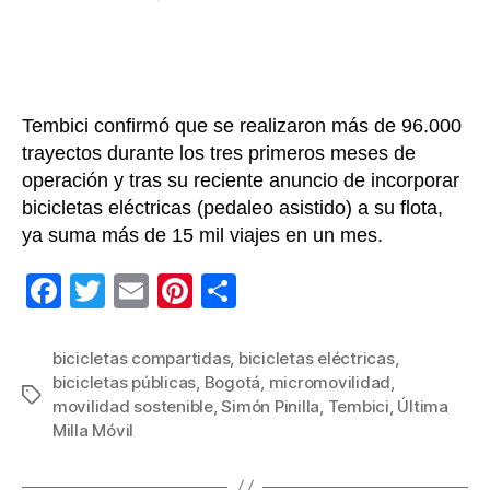
la
la
Sistema
entrada
entrada
de
Bicicletas
Compartidas
de
Tembici confirmó que se realizaron más de 96.000
Bogotá,
trayectos durante los tres primeros meses de
más
operación y tras su reciente anuncio de incorporar
de
25
bicicletas eléctricas (pedaleo asistido) a su flota,
mil
ya suma más de 15 mil viajes en un mes.
usuarios
activos
F
T
E
Pi
C
y
a
wi
m
nt
o
récord
en
c
tt
ail
er
m
bicicletas compartidas
,
bicicletas eléctricas
,
viajes
bicicletas públicas
,
Bogotá
,
micromovilidad
,
e
er
e
p
Etiquetas
realizados
movilidad sostenible
,
Simón Pinilla
,
Tembici
,
Última
b
st
ar
Milla Móvil
o
tir