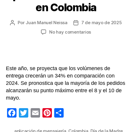
en Colombia
Por
Juan Manuel Neissa
7 de mayo de 2025
Autor
Fecha
de
de
en
No hay comentarios
la
la
inDrive
entrada
entrada
prevé
un
alto
crecimiento
Este año, se proyecta que los volúmenes de
en
entrega crecerán un 34% en comparación con
la
2024. Se pronostica que la mayoría de los pedidos
demanda
de
alcanzarán su punto máximo entre el 8 y el 10 de
entregas
mayo.
para
el
F
T
E
Pi
C
Día
a
wi
m
nt
o
de
la
c
tt
ail
er
m
aplicación de mensajería
,
Colombia
,
Día de la Madre
,