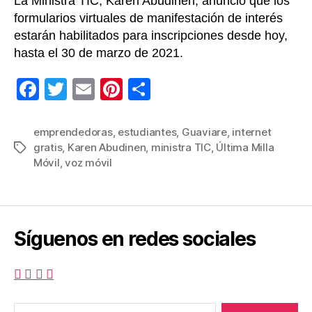
La Ministra TIC, Karen Abudinen, anunció que los
formularios virtuales de manifestación de interés
estarán habilitados para inscripciones desde hoy,
hasta el 30 de marzo de 2021.
F
T
E
Pi
C
a
wi
m
nt
o
c
tt
ail
er
m
emprendedoras
,
estudiantes
,
Guaviare
,
internet
gratis
,
Karen Abudinen
,
ministra TIC
,
Última Milla
Etiquetas
e
er
e
p
Móvil
,
voz móvil
b
st
ar
o
tir
o
Síguenos en redes sociales
k
Buscar: