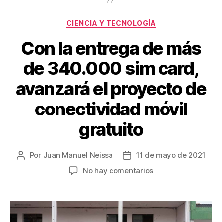
o
k
Categorías
CIENCIA Y TECNOLOGÍA
Con la entrega de más
de 340.000 sim card,
avanzará el proyecto de
conectividad móvil
gratuito
Por
Juan Manuel Neissa
11 de mayo de 2021
Autor
Fecha
de
de
en
No hay comentarios
la
la
Con
entrada
entrada
la
entrega
de