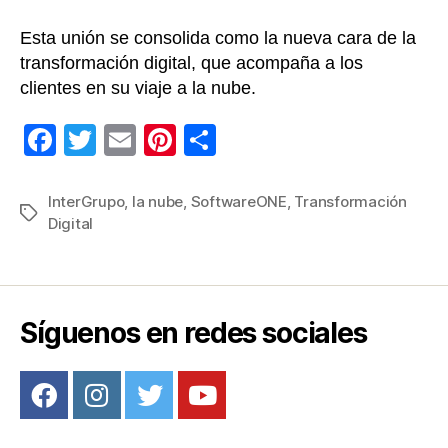
Esta unión se consolida como la nueva cara de la
transformación digital, que acompaña a los
clientes en su viaje a la nube.
F
T
E
Pi
C
a
wi
m
nt
o
c
tt
ail
er
m
InterGrupo
,
la nube
,
SoftwareONE
,
Transformación
Etiquetas
Digital
e
er
e
p
b
st
ar
o
tir
o
Síguenos en redes sociales
k