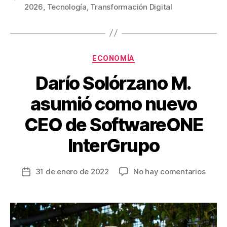
e
er
e
p
2026
,
Tecnología
,
Transformación Digital
b
st
ar
o
tir
o
Categorías
ECONOMÍA
k
Darío Solórzano M.
asumió como nuevo
CEO de SoftwareONE
InterGrupo
en
31 de enero de 2022
No hay comentarios
Fecha
Darío
de
Solór
la
M.
entrada
asumi
como