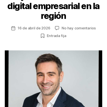
digital empresarial en la
región
en
16 de abril de 2026
No hay comentarios
Fecha
Softw
de
Entrada fija
refuer
la
su
entrada
visión
global
desde
Colom
y
la
convie
en
eje
de
transf
digital