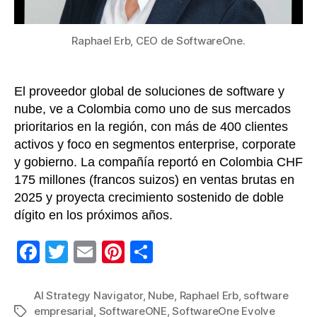
empres
en
Raphael Erb, CEO de SoftwareOne.
la
región
El proveedor global de soluciones de software y
nube, ve a Colombia como uno de sus mercados
prioritarios en la región, con más de 400 clientes
activos y foco en segmentos enterprise, corporate
y gobierno. La compañía reportó en Colombia CHF
175 millones (francos suizos) en ventas brutas en
2025 y proyecta crecimiento sostenido de doble
dígito en los próximos años.
F
T
E
Pi
C
a
wi
m
nt
o
c
tt
ail
er
m
AI Strategy Navigator
,
Nube
,
Raphael Erb
,
software
empresarial
,
SoftwareONE
,
SoftwareOne Evolve
Etiquetas