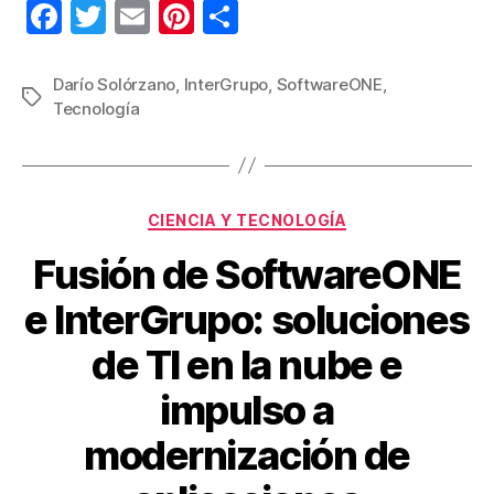
F
T
E
Pi
C
a
wi
m
nt
o
c
tt
ail
er
m
Darío Solórzano
,
InterGrupo
,
SoftwareONE
,
Etiquetas
Tecnología
e
er
e
p
b
st
ar
o
tir
Categorías
o
CIENCIA Y TECNOLOGÍA
k
Fusión de SoftwareONE
e InterGrupo: soluciones
de TI en la nube e
impulso a
modernización de