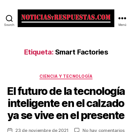
Search
Menú
Noticias
y
Respuestas
Etiqueta:
Smart Factories
Categorías
CIENCIA Y TECNOLOGÍA
El futuro de la tecnología
inteligente en el calzado
ya se vive en el presente
en
23 de noviembre de 2021
No hay comentarios
Fecha