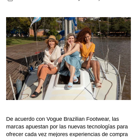
El
de
fut
la
de
entrada
la
tec
int
en
el
cal
ya
se
viv
en
el
pre
De acuerdo con Vogue Brazilian Footwear, las
marcas apuestan por las nuevas tecnologías para
ofrecer cada vez mejores experiencias de compra