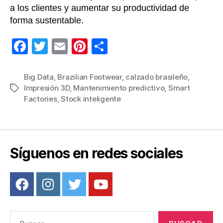
a los clientes y aumentar su productividad de
forma sustentable.
F
T
E
Pi
C
a
wi
m
nt
o
c
tt
ail
er
m
Big Data
,
Brazilian Footwear
,
calzado brasileño
,
Impresión 3D
,
Mantenimiento predictivo
,
Smart
Etiquetas
e
er
e
p
Factories
,
Stock inteligente
b
st
ar
o
tir
o
Síguenos en redes sociales
k
Buscar: