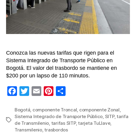
sube
el
valor
del
pasaje
de
Transm
Conozca las nuevas tarifas que rigen para el
Sistema Integrado de Transporte Público en
Bogotá. El valor del trasbordo se mantiene en
$200 por un lapso de 110 minutos.
F
T
E
Pi
C
a
wi
m
nt
o
c
tt
ail
er
m
Bogotá
,
componente Troncal
,
componente Zonal
,
Sistema Integrado de Transporte Público
,
SITP
,
tarifa
e
er
e
p
Etiquetas
de Transmilenio
,
tarifas SITP
,
tarjeta TuLlave
,
b
st
ar
Transmilenio
,
trasbordos