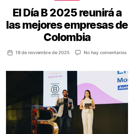
k
El Día B 2025 reunirá a
las mejores empresas de
Colombia
en
18 de noviembre de 2025
No hay comentarios
Fecha
El
de
Día
la
B
entrada
20
reu
a
las
mej
em
de
Col