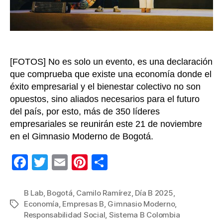
[FOTOS] No es solo un evento, es una declaración
que comprueba que existe una economía donde el
éxito empresarial y el bienestar colectivo no son
opuestos, sino aliados necesarios para el futuro
del país, por esto, más de 350 líderes
empresariales se reunirán este 21 de noviembre
en el Gimnasio Moderno de Bogotá.
F
T
E
Pi
C
a
wi
m
nt
o
c
tt
ail
er
m
B Lab
,
Bogotá
,
Camilo Ramírez
,
Día B 2025
,
Economía
,
Empresas B
,
Gimnasio Moderno
,
Etiquetas
e
er
e
p
Responsabilidad Social
,
Sistema B Colombia