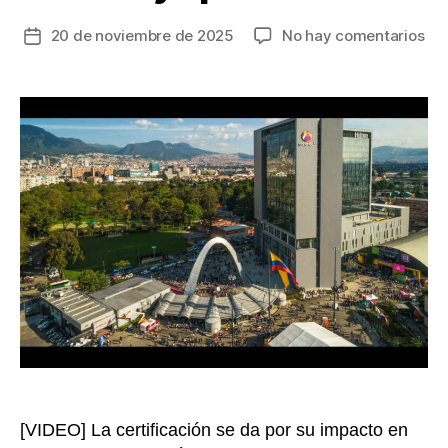
en
20 de noviembre de 2025
No hay comentarios
Fecha
Cor
de
rec
la
de
entrada
B
La
la
cer
co
Em
B,
un
hit
co
rec
y
ope
feri
[VIDEO] La certificación se da por su impacto en