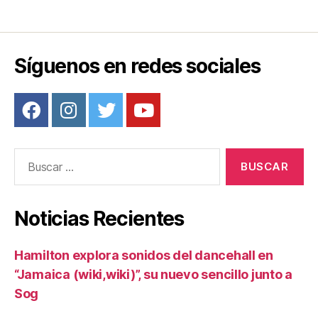
b
st
ar
o
tir
o
Síguenos en redes sociales
k
Buscar:
Noticias Recientes
Hamilton explora sonidos del dancehall en
“Jamaica (wiki,wiki)”, su nuevo sencillo junto a
Sog