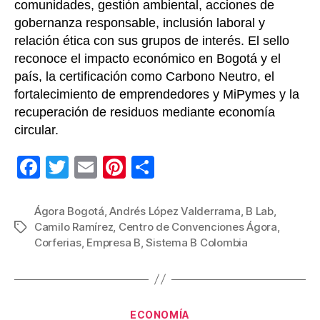
comunidades, gestión ambiental, acciones de
gobernanza responsable, inclusión laboral y
relación ética con sus grupos de interés. El sello
reconoce el impacto económico en Bogotá y el
país, la certificación como Carbono Neutro, el
fortalecimiento de emprendedores y MiPymes y la
recuperación de residuos mediante economía
circular.
F
T
E
Pi
C
a
wi
m
nt
o
c
tt
ail
er
m
Ágora Bogotá
,
Andrés López Valderrama
,
B Lab
,
Camilo Ramírez
,
Centro de Convenciones Ágora
,
Etiquetas
e
er
e
p
Corferias
,
Empresa B
,
Sistema B Colombia
b
st
ar
o
tir
o
Categorías
ECONOMÍA