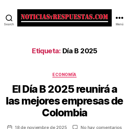
Search
Menú
Noticias
y
Respuestas
Etiqueta:
Día B 2025
Categorías
ECONOMÍA
El Día B 2025 reunirá a
las mejores empresas de
Colombia
en
18 de noviembre de 2025
No hay comentarios
Fecha