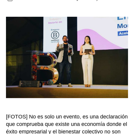
El
de
Día
la
B
entrada
20
reu
a
las
mej
em
de
Col
[FOTOS] No es solo un evento, es una declaración
que comprueba que existe una economía donde el
éxito empresarial y el bienestar colectivo no son