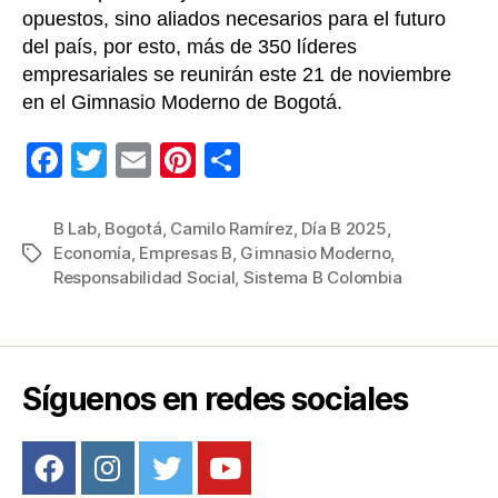
opuestos, sino aliados necesarios para el futuro
del país, por esto, más de 350 líderes
empresariales se reunirán este 21 de noviembre
en el Gimnasio Moderno de Bogotá.
F
T
E
Pi
C
a
wi
m
nt
o
c
tt
ail
er
m
B Lab
,
Bogotá
,
Camilo Ramírez
,
Día B 2025
,
Economía
,
Empresas B
,
Gimnasio Moderno
,
Etiquetas
e
er
e
p
Responsabilidad Social
,
Sistema B Colombia
b
st
ar
o
tir
o
Síguenos en redes sociales
k