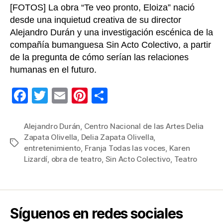
[FOTOS] La obra “Te veo pronto, Eloiza” nació
desde una inquietud creativa de su director
Alejandro Durán y una investigación escénica de la
compañía bumanguesa Sin Acto Colectivo, a partir
de la pregunta de cómo serían las relaciones
humanas en el futuro.
F
T
E
Pi
C
a
wi
m
nt
o
c
tt
ail
er
m
Alejandro Durán
,
Centro Nacional de las Artes Delia
Zapata Olivella
,
Delia Zapata Olivella
,
e
er
e
p
Etiquetas
entretenimiento
,
Franja Todas las voces
,
Karen
b
st
ar
Lizardí
,
obra de teatro
,
Sin Acto Colectivo
,
Teatro
o
tir
o
k
Síguenos en redes sociales