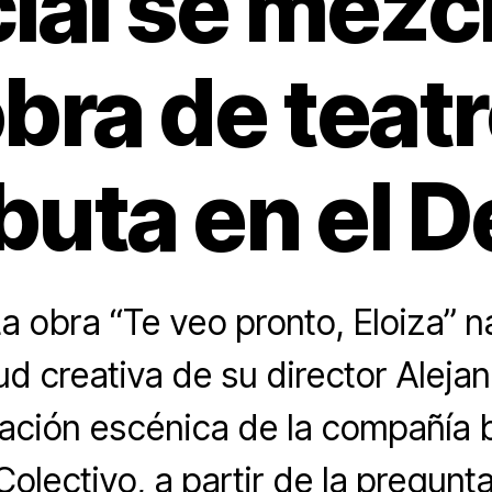
icial se mezc
bra de teat
uta en el D
 obra “Te veo pronto, Eloiza” 
ud creativa de su director Aleja
gación escénica de la compañí
Colectivo, a partir de la pregun