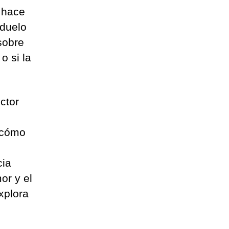
s hace
 duelo
sobre
o si la
ctor
e cómo
cia
mor y el
xplora