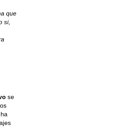
na que
 si,
ra
vo
se
los
 ha
ajes