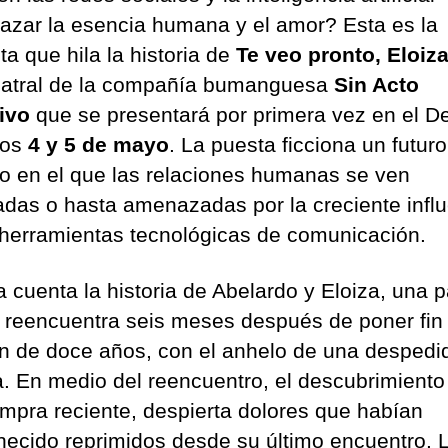
una
azar la esencia humana y el amor? Esta es la
obra
ta que hila la historia de
Te veo pronto, Eloiz
de
teatro
eatral de la compañía bumanguesa
Sin Acto
que
ivo
que se presentará por primera vez en el De
debuta
mos
4 y 5 de mayo
. La puesta ficciona un futuro
en
o en el que las relaciones humanas se ven
el
Delia
das o hasta amenazadas por la creciente infl
 herramientas tecnológicas de comunicación.
a cuenta la historia de Abelardo y Eloiza, una p
 reencuentra seis meses después de poner fin
ón de doce años, con el anhelo de una despedi
a. En medio del reencuentro, el descubrimiento
mpra reciente, despierta dolores que habían
ecido reprimidos desde su último encuentro. 