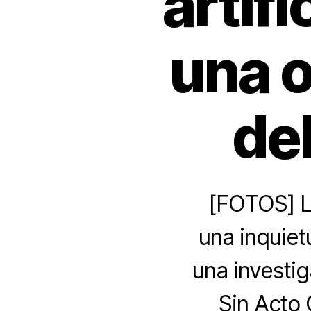
artif
una o
deb
[FOTOS] La
una inquiet
una investi
Sin Acto 