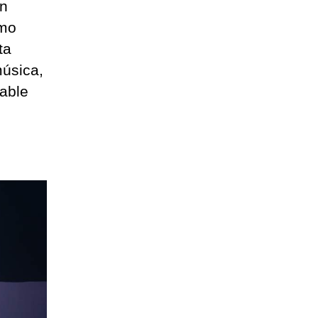
an
omo
ta
música,
able