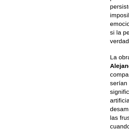
persis
imposi
emocio
si la p
verdad
La obr
Alejan
compañ
serían
signifi
artific
desamo
las fr
cuando