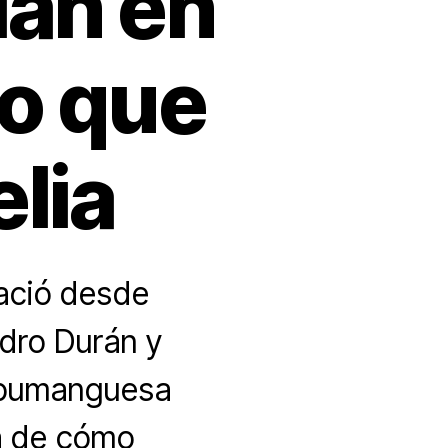
lan en
ro que
elia
nació desde
ndro Durán y
a bumanguesa
ta de cómo