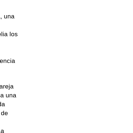
a
, una
lia los
uencia
areja
 a una
da
 de
La