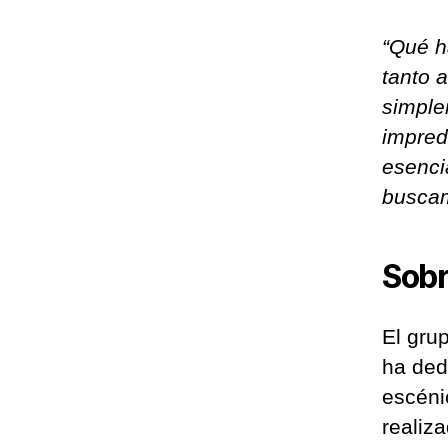
“Qué h
tanto 
simple
impred
esenci
busca
Sobr
El gru
ha ded
escéni
realiz