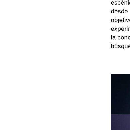
escéni
desde 
objetiv
experim
la con
búsque