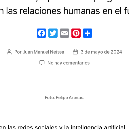
n las relaciones humanas en el f
F
T
E
Pi
C
a
wi
m
nt
o
c
tt
ail
er
m
Por
Juan Manuel Neissa
3 de mayo de 2024
Autor
Fecha
e
er
e
p
de
de
en
No hay comentarios
la
la
b
st
ar
El
entrada
entrada
amor
o
tir
y
o
la
k
inteligencia
Foto: Felipe Arenas.
artificial
se
mezclan
en
 las redes sociales y la inteligencia artificial