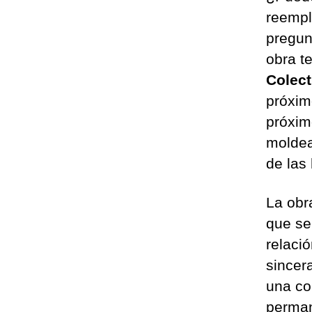
reempl
pregun
obra t
Colect
próxi
próxim
moldea
de las
La obr
que se
relaci
sincer
una co
perman