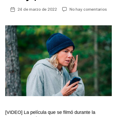
en
24 de marzo de 2022
No hay comentarios
Fecha
Llega
de
a
la
las
entrada
salas
de
cine
Deses
la
lucha
de
una
madr
para
salva
a
su
hijo,
[VIDEO] La película que se filmó durante la
con