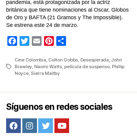
Naom
pandemia, está protagonizada por la actriz
Watt
británica que tiene nominaciones al Oscar, Globos
de Oro y BAFTA (21 Gramos y The Impossible).
Se estrena este 24 de marzo.
F
T
E
Pi
C
a
wi
m
nt
o
c
tt
ail
er
m
Cine Colombia
,
Colton Gobbo
,
Desesperada
,
John
Brawley
,
Naomi Watts
,
película de suspenso
,
Phillip
Etiquetas
e
er
e
p
Noyce
,
Sierra Maltby
b
st
ar
o
tir
o
Síguenos en redes sociales
k