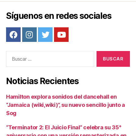
o
Síguenos en redes sociales
k
Buscar:
Noticias Recientes
Hamilton explora sonidos del dancehall en
“Jamaica (wiki,wiki)”, su nuevo sencillo junto a
Sog
“Terminator 2: El Juicio Final” celebra su 35°
aniversario con una versión remasterizada en