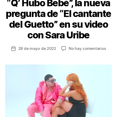
k
“Q’ Hubo Bebé”, la nueva
pregunta de “El cantante
del Guetto” en su video
con Sara Uribe
en
28 de mayo de 2022
No hay comentarios
Fecha
“Q’
de
Hubo
la
Bebé”,
entrada
la
nuev
pregu
de
“El
canta
del
Guett