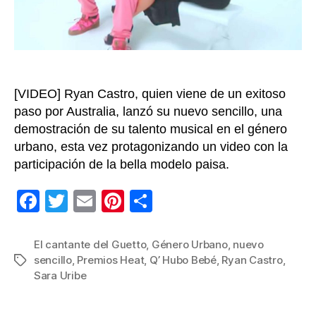
en
su
video
con
Sara
Uribe
[VIDEO] Ryan Castro, quien viene de un exitoso
paso por Australia, lanzó su nuevo sencillo, una
demostración de su talento musical en el género
urbano, esta vez protagonizando un video con la
participación de la bella modelo paisa.
F
T
E
Pi
C
a
wi
m
nt
o
c
tt
ail
er
m
El cantante del Guetto
,
Género Urbano
,
nuevo
sencillo
,
Premios Heat
,
Q’ Hubo Bebé
,
Ryan Castro
,
Etiquetas
e
er
e
p
Sara Uribe
b
st
ar
o
tir