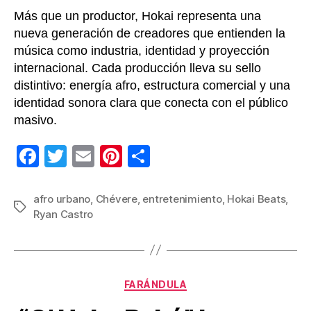
Ryan
Más que un productor, Hokai representa una
Cast
nueva generación de creadores que entienden la
música como industria, identidad y proyección
internacional. Cada producción lleva su sello
distintivo: energía afro, estructura comercial y una
identidad sonora clara que conecta con el público
masivo.
F
T
E
Pi
C
a
wi
m
nt
o
c
tt
ail
er
m
afro urbano
,
Chévere
,
entretenimiento
,
Hokai Beats
,
Etiquetas
Ryan Castro
e
er
e
p
b
st
ar
o
tir
Categorías
o
FARÁNDULA