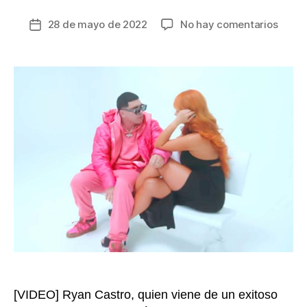
en
28 de mayo de 2022
No hay comentarios
Fecha
“Q’
de
Hubo
la
Bebé”,
entrada
la
nuev
pregu
de
“El
canta
del
Guett
en
su
video
con
Sara
Uribe
[VIDEO] Ryan Castro, quien viene de un exitoso