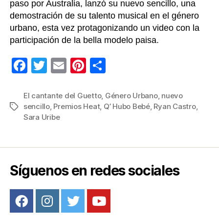
paso por Australia, lanzó su nuevo sencillo, una
demostración de su talento musical en el género
urbano, esta vez protagonizando un video con la
participación de la bella modelo paisa.
F
T
E
Pi
C
a
wi
m
nt
o
c
tt
ail
er
m
El cantante del Guetto
,
Género Urbano
,
nuevo
sencillo
,
Premios Heat
,
Q’ Hubo Bebé
,
Ryan Castro
,
Etiquetas
e
er
e
p
Sara Uribe
b
st
ar
o
tir
o
Síguenos en redes sociales
k