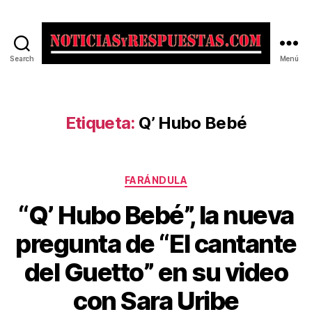
Search
Menú
Noticias
y
Respuestas
Etiqueta:
Q’ Hubo Bebé
Categorías
FARÁNDULA
“Q’ Hubo Bebé”, la nueva
pregunta de “El cantante
del Guetto” en su video
con Sara Uribe