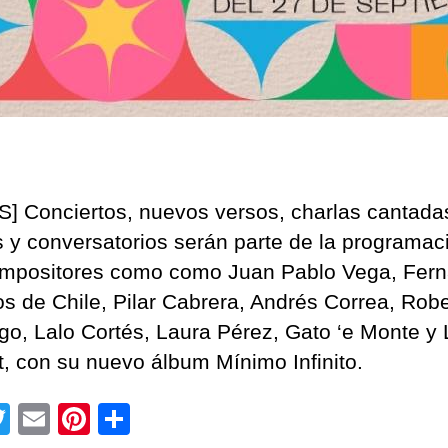
] Conciertos, nuevos versos, charlas cantada
es y conversatorios serán parte de la programac
mpositores como como Juan Pablo Vega, Fer
os de Chile, Pilar Cabrera, Andrés Correa, Robe
o, Lalo Cortés, Laura Pérez, Gato ‘e Monte y 
et, con su nuevo álbum Mínimo Infinito.
T
E
Pi
C