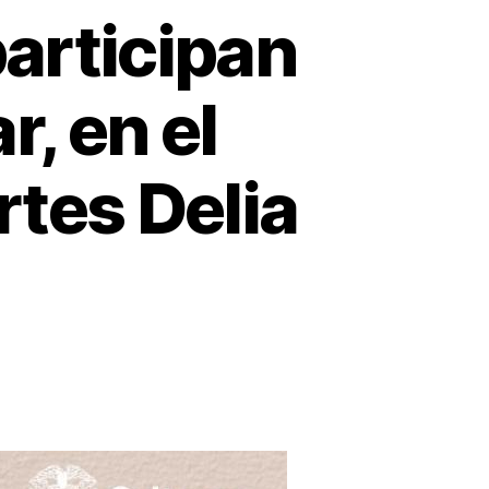
articipan
r, en el
rtes Delia
n
ás
e
5
antautores