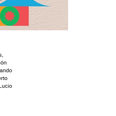
s,
ión
nando
rto
Lucio