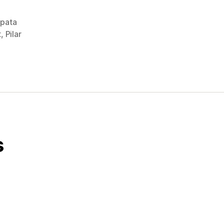
apata
t
,
Pilar
s