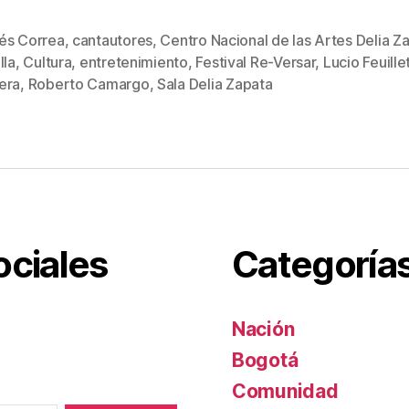
wi
m
nt
o
tt
ail
er
m
és Correa
,
cantautores
,
Centro Nacional de las Artes Delia Z
er
e
p
lla
,
Cultura
,
entretenimiento
,
Festival Re-Versar
,
Lucio Feuille
s
st
ar
era
,
Roberto Camargo
,
Sala Delia Zapata
tir
ociales
Categoría
Nación
Bogotá
Comunidad