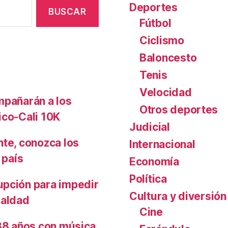
Deportes
Fútbol
Ciclismo
Baloncesto
Tenis
Velocidad
mpañarán a los
Otros deportes
ico-Cali 10K
Judicial
nte, conozca los
Internacional
 país
Economía
Política
upción para impedir
Cultura y diversión
ualdad
Cine
488 años con música