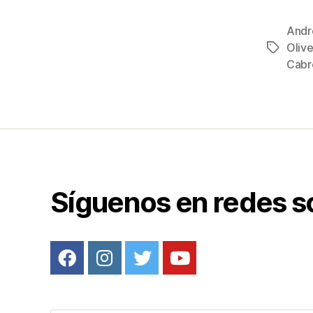
a
c
Andr
e
Olive
Etiqueta
b
Cabr
o
o
k
Síguenos en redes s