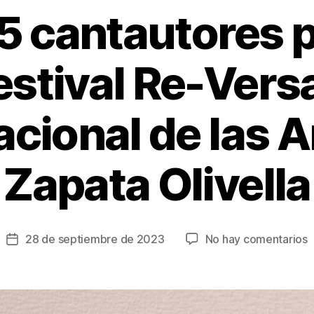
5 cantautores p
estival Re-Versa
cional de las A
Zapata Olivella
e
28 de septiembre de 2023
No hay comentarios
Fecha
M
de
d
la
2
entrada
c