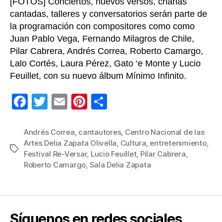
Art
[FOTOS] Conciertos, nuevos versos, charlas
Del
cantadas, talleres y conversatorios serán parte de
Za
la programación con compositores como como
Oli
Juan Pablo Vega, Fernando Milagros de Chile,
Pilar Cabrera, Andrés Correa, Roberto Camargo,
Lalo Cortés, Laura Pérez, Gato ‘e Monte y Lucio
Feuillet, con su nuevo álbum Mínimo Infinito.
F
T
E
Pi
C
a
wi
m
nt
o
c
tt
ail
er
m
Andrés Correa
,
cantautores
,
Centro Nacional de las
Artes Delia Zapata Olivella
,
Cultura
,
entretenimiento
,
e
er
e
p
Etiquetas
Festival Re-Versar
,
Lucio Feuillet
,
Pilar Cabrera
,
b
st
ar
Roberto Camargo
,
Sala Delia Zapata
o
tir
o
k
Síguenos en redes sociales