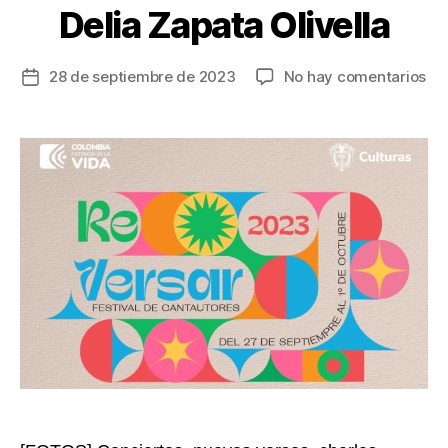
Delia Zapata Olivella
en
28 de septiembre de 2023
No hay comentarios
Fecha
Má
de
de
la
25
entrada
ca
par
en
el
Fes
Re
Ver
en
el
Ce
Na
de
las