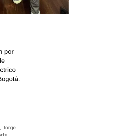
n por
de
ctrico
Bogotá.
,
Jorge
orte
,