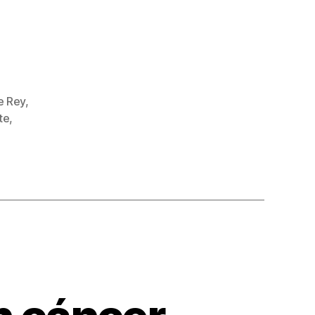
e Rey
,
te
,