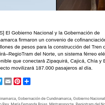
] El Gobierno Nacional y la Gobernación de
amarca firmaron un convenio de cofinanciació
illones de pesos para la construcción del Tren 
irá–RegioTram del Norte, un sistema férreo elé
enible que conectará Zipaquirá, Cajicá, Chía y 
yecto movilizará 187.000 pasajeros al día.
T
E
Pi
C
wi
m
nt
o
tt
ail
er
m
inamarca
,
Gobernación de Cundinamarca
,
Gobierno Nacional
er
e
p
o Rey
,
María Fernanda Rojas
,
Mintransporte
,
Regiotram del N
s