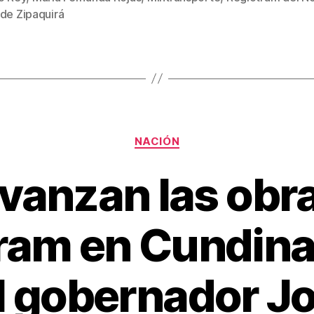
st
ar
 de Zipaquirá
tir
Categorías
NACIÓN
avanzan las obra
ram en Cundin
l gobernador J