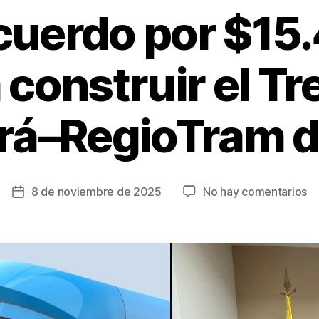
uerdo por $15.
 construir el Tr
rá–RegioTram d
e
8 de noviembre de 2025
No hay comentarios
Fecha
Fi
de
ac
la
po
entrada
$1
bi
pa
co