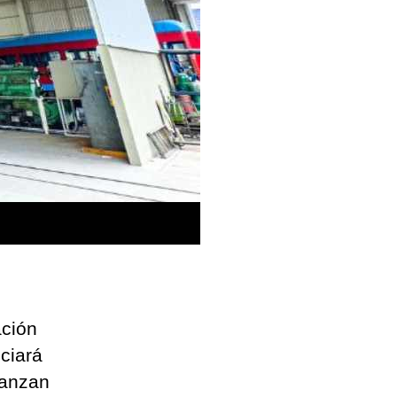
ación
iciará
canzan