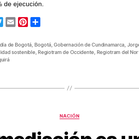
 de ejecución.
T
E
Pi
C
wi
m
nt
o
tt
ail
er
m
ldía de Bogotá
,
Bogotá
,
Gobernación de Cundinamarca
,
Jorg
er
e
p
idad sostenible
,
Regiotram de Occidente
,
Regiotram del Nor
s
st
ar
quirá
tir
Categorías
NACIÓN