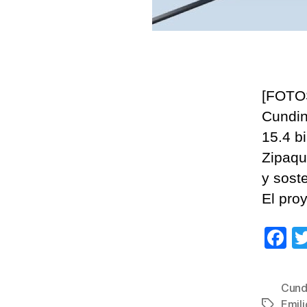
[FOTOS
Cundin
15.4 b
Zipaqu
y sost
El pro
F
a
c
Cund
e
Emili
Etiqueta