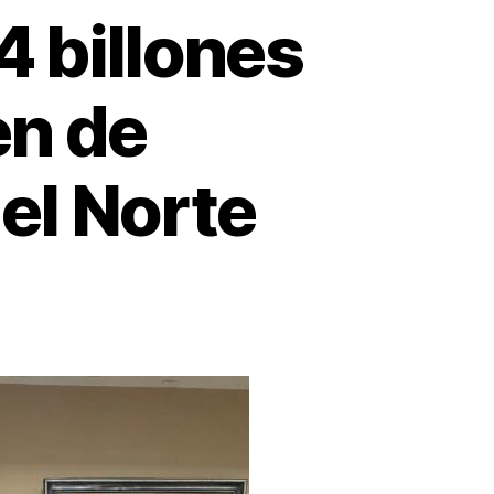
4 billones
en de
el Norte
n
rman
uerdo
r
5.4
llones
ra
nstruir