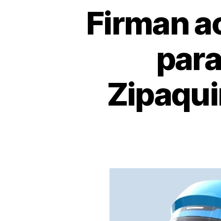
Firman ac
para
Zipaqui