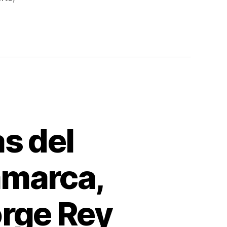
s del
amarca,
orge Rey