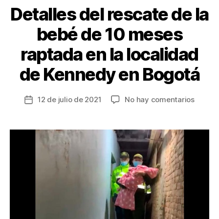
Detalles del rescate de la
bebé de 10 meses
raptada en la localidad
de Kennedy en Bogotá
en
12 de julio de 2021
No hay comentarios
Fecha
Detalle
de
del
la
rescat
entrada
de
la
bebé
de
10
meses
raptad
en