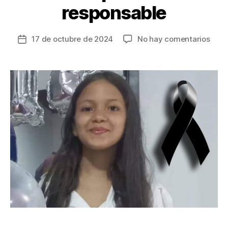
responsable
en
17 de octubre de 2024
No hay comentarios
Fecha
Hall
de
muer
la
a
entrada
la
niña
Sofí
Delg
una
pare
fue
capt
com
pres
resp