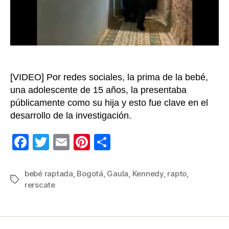
la
localid
de
Kenne
en
Bogot
[VIDEO] Por redes sociales, la prima de la bebé,
una adolescente de 15 años, la presentaba
públicamente como su hija y esto fue clave en el
desarrollo de la investigación.
F
T
E
Pi
C
a
wi
m
nt
o
c
tt
ail
er
m
bebé raptada
,
Bogotá
,
Gaula
,
Kennedy
,
rapto
,
Etiquetas
rerscate
e
er
e
p
b
st
ar
o
tir