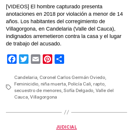
[VIDEOS] El hombre capturado presenta
anotaciones en 2018 por violación a menor de 14
años. Los habitantes del corregimiento de
Villagorgona, en Candelaria (Valle del Cauca),
indignados arremetieron contra la casa y el lugar
de trabajo del acusado.
F
T
E
Pi
C
a
wi
m
nt
o
c
tt
ail
er
m
Candelaria
,
Coronel Carlos Germán Oviedo
,
Feminicidio
,
niña muerta
,
Policía Cali
,
rapto
,
e
er
e
p
Etiquetas
secuestro de menores
,
Sofía Delgado
,
Valle del
b
st
ar
Cauca
,
Villagorgona
o
tir
o
k
Categorías
JUDICIAL