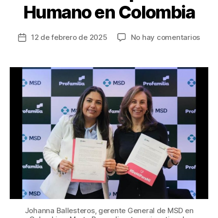
Humano en Colombia
en
12 de febrero de 2025
No hay comentarios
Fecha
Alian
de
entre
la
MSD
entrada
y
Profa
para
sensi
y
preve
el
Virus
del
Papi
Hum
en
Colo
Johanna Ballesteros, gerente General de MSD en