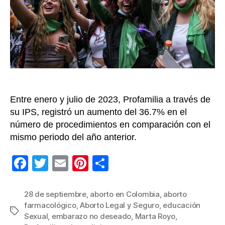
de
la
se
9
de
em
Pro
Entre enero y julio de 2023, Profamilia a través de
su IPS, registró un aumento del 36.7% en el
número de procedimientos en comparación con el
mismo periodo del año anterior.
F
T
E
Pi
C
a
wi
m
nt
o
c
tt
ail
er
m
28 de septiembre
,
aborto en Colombia
,
aborto
farmacológico
,
Aborto Legal y Seguro
,
educación
e
er
e
p
Etiquetas
Sexual
,
embarazo no deseado
,
Marta Royo
,