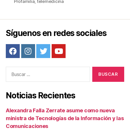
b
st
ar
Profamilia
,
telemedicina
o
tir
o
k
Síguenos en redes sociales
Buscar:
Noticias Recientes
Alexandra Falla Zerrate asume como nueva
ministra de Tecnologías de la Información y las
Comunicaciones