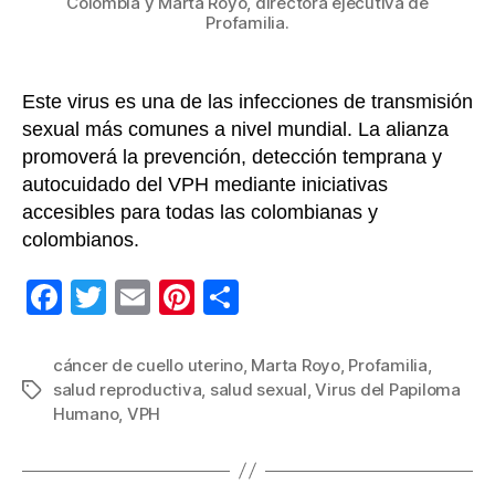
Colombia y Marta Royo, directora ejecutiva de
Profamilia.
Este virus es una de las infecciones de transmisión
sexual más comunes a nivel mundial. La alianza
promoverá la prevención, detección temprana y
autocuidado del VPH mediante iniciativas
accesibles para todas las colombianas y
colombianos.
F
T
E
Pi
C
a
wi
m
nt
o
c
tt
ail
er
m
cáncer de cuello uterino
,
Marta Royo
,
Profamilia
,
salud reproductiva
,
salud sexual
,
Virus del Papiloma
Etiquetas
e
er
e
p
Humano
,
VPH
b
st
ar
o
tir