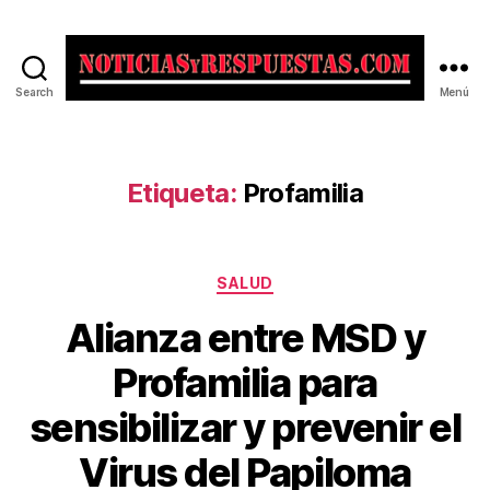
Search
Menú
Noticias
y
Respuestas
Etiqueta:
Profamilia
Categorías
SALUD
Alianza entre MSD y
Profamilia para
sensibilizar y prevenir el
Virus del Papiloma