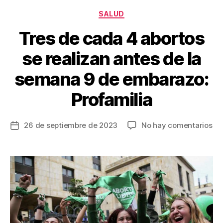
o
Categorías
SALUD
k
Tres de cada 4 abortos
se realizan antes de la
semana 9 de embarazo:
Profamilia
en
26 de septiembre de 2023
No hay comentarios
Fecha
Tr
de
de
la
ca
entrada
4
ab
se
rea
an