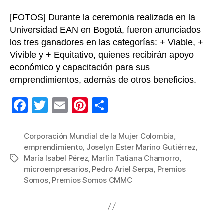
[FOTOS] Durante la ceremonia realizada en la
Universidad EAN en Bogotá, fueron anunciados
los tres ganadores en las categorías: + Viable, +
Vivible y + Equitativo, quienes recibirán apoyo
económico y capacitación para sus
emprendimientos, además de otros beneficios.
F
T
E
Pi
C
a
wi
m
nt
o
c
tt
ail
er
m
Corporación Mundial de la Mujer Colombia
,
emprendimiento
,
Joselyn Ester Marino Gutiérrez
,
e
er
e
p
María Isabel Pérez
,
Marlín Tatiana Chamorro
,
Etiquetas
b
st
ar
microempresarios
,
Pedro Ariel Serpa
,
Premios
Somos
,
Premios Somos CMMC
o
tir
o
k