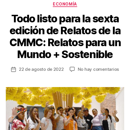
Categorías
ECONOMÍA
Todo listo para la sexta
edición de Relatos de la
CMMC: Relatos para un
Mundo + Sostenible
en
22 de agosto de 2022
No hay comentarios
Fecha
Todo
de
listo
la
para
entrada
la
sexta
edici
de
Relat
de