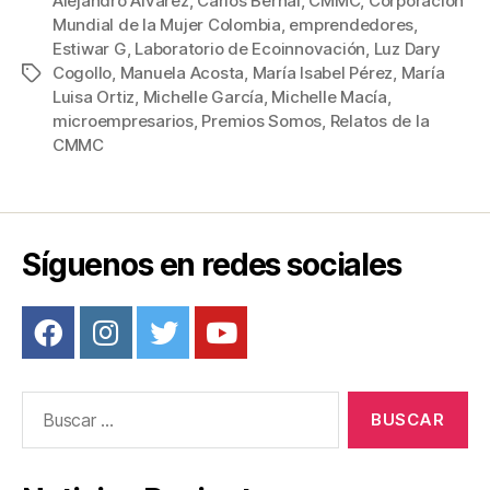
c
tt
ail
er
m
Alejandro Álvarez
,
Carlos Bernal
,
CMMC
,
Corporación
Mundial de la Mujer Colombia
,
emprendedores
,
e
er
e
p
Estiwar G
,
Laboratorio de Ecoinnovación
,
Luz Dary
b
st
ar
Cogollo
,
Manuela Acosta
,
María Isabel Pérez
,
María
Etiquetas
Luisa Ortiz
,
Michelle García
,
Michelle Macía
,
o
tir
microempresarios
,
Premios Somos
,
Relatos de la
o
CMMC
k
Síguenos en redes sociales
Buscar: