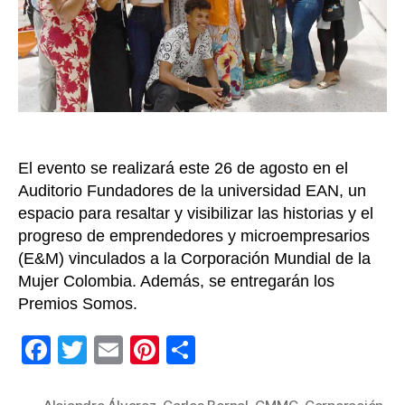
la
CMM
Relat
para
un
Mun
+
Soste
El evento se realizará este 26 de agosto en el
Auditorio Fundadores de la universidad EAN, un
espacio para resaltar y visibilizar las historias y el
progreso de emprendedores y microempresarios
(E&M) vinculados a la Corporación Mundial de la
Mujer Colombia. Además, se entregarán los
Premios Somos.
F
T
E
Pi
C
a
wi
m
nt
o