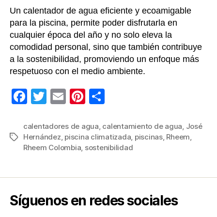
Un calentador de agua eficiente y ecoamigable
para la piscina, permite poder disfrutarla en
cualquier época del año y no solo eleva la
comodidad personal, sino que también contribuye
a la sostenibilidad, promoviendo un enfoque más
respetuoso con el medio ambiente.
F
T
E
Pi
C
a
wi
m
nt
o
c
tt
ail
er
m
calentadores de agua
,
calentamiento de agua
,
José
Hernández
,
piscina climatizada
,
piscinas
,
Rheem
,
Etiquetas
e
er
e
p
Rheem Colombia
,
sostenibilidad
b
st
ar
o
tir
o
Síguenos en redes sociales
k