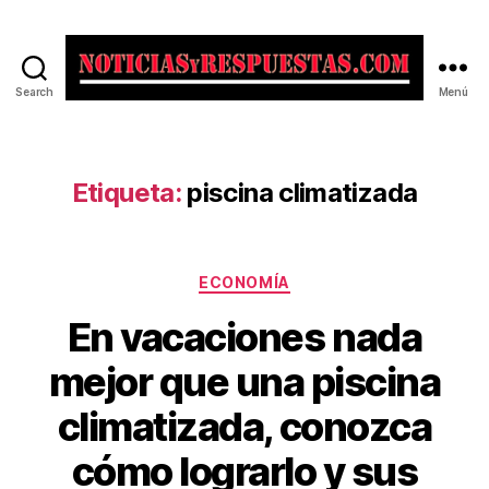
Search
Menú
Noticias
y
Respuestas
Etiqueta:
piscina climatizada
Categorías
ECONOMÍA
En vacaciones nada
mejor que una piscina
climatizada, conozca
cómo lograrlo y sus