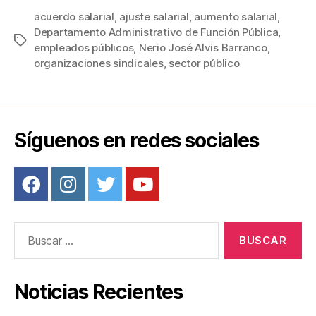
c
tt
ail
er
m
acuerdo salarial
,
ajuste salarial
,
aumento salarial
,
Departamento Administrativo de Función Pública
,
e
er
e
p
Etiquetas
empleados públicos
,
Nerio José Alvis Barranco
,
b
st
ar
organizaciones sindicales
,
sector público
o
tir
o
k
Síguenos en redes sociales
Buscar:
Noticias Recientes