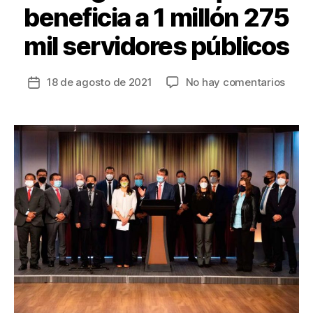
beneficia a 1 millón 275
mil servidores públicos
en
18 de agosto de 2021
No hay comentarios
Fecha
Gobie
de
y
la
organ
entrada
sindi
logra
negoc
que
benef
a
1
milló
275
mil
servi
públi