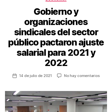
Gobierno y
organizaciones
sindicales del sector
público pactaron ajuste
salarial para 2021 y
2022
en
14 de julio de 2021
No hay comentarios
Fecha
Gobier
de
y
la
organi
entrada
sindica
del
sector