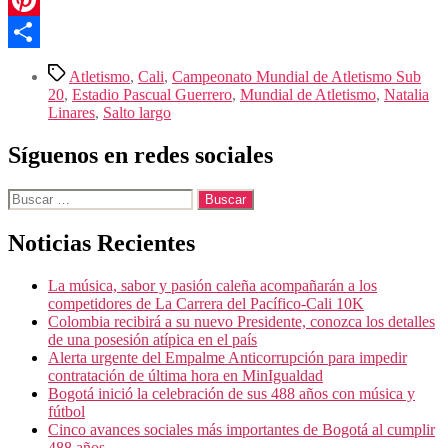
Pinterest
Compartir
Etiquetas
Atletismo
,
Cali
,
Campeonato Mundial de Atletismo Sub
20
,
Estadio Pascual Guerrero
,
Mundial de Atletismo
,
Natalia
Linares
,
Salto largo
Síguenos en redes sociales
Buscar:
Noticias Recientes
La música, sabor y pasión caleña acompañarán a los
competidores de La Carrera del Pacífico-Cali 10K
Colombia recibirá a su nuevo Presidente, conozca los detalles
de una posesión atípica en el país
Alerta urgente del Empalme Anticorrupción para impedir
contratación de última hora en MinIgualdad
Bogotá inició la celebración de sus 488 años con música y
fútbol
Cinco avances sociales más importantes de Bogotá al cumplir
488 años