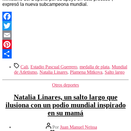
medalla
expresó la nueva subcampeona mundial.
de
plata
para
Colombia
Facebook
en
Twitter
el
Mundial
Email
de
Atletismo
Pinterest
Sub
20
Compartir
Etiquetas
Cali
,
Estadio Pascual Guerrero
,
medalla de plata
,
Mundial
de Atletismo
,
Natalia Linares
,
Plamena Mitkova
,
Salto largo
Categorías
Otros deportes
Natalia Linares, un salto largo que
ilusiona con un podio mundial inspirado
en su mamá
Autor
Por
Juan Manuel Neissa
de