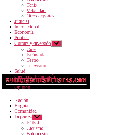
Tenis
Velocidad
Otros deportes
Judicial
Internacional
Economía
Política
Cultura y diversión
Mostrar
el
Cine
submenú
Farándula
Teatro
Televisión
Salud
Ciencia y Tecnología
Ecología
Opinión
Nación
Bogotá
Comunidad
Deportes
Mostrar
el
Fútbol
submenú
Ciclismo
Baloncesto