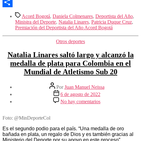
Pinterest
Compartir
Etiquetas
Acord Bogotá
,
Daniela Colmenares
,
Deportista del Año
,
Ministra del Deporte
,
Natalia Linares
,
Patricia Duque Cruz
,
Premiación del Deportista del Año Acord Bogotá
Categorías
Otros deportes
Natalia Linares saltó largo y alcanzó la
medalla de plata para Colombia en el
Mundial de Atletismo Sub 20
Autor
Por
Juan Manuel Neissa
de
Fecha
6 de agosto de 2022
la
de
en
No hay comentarios
entrada
la
Natalia
entrada
Linares
saltó
Foto: @MinDeporteCol
largo
y
Es el segundo podio para el país. “Una medalla de oro
alcanzó
bañada en plata, un regalo de Dios y es también gracias al
la
Ministerio del Deporte por su apoyo en este proceso”,