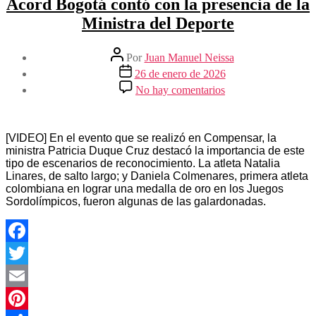
Acord Bogotá contó con la presencia de la
Ministra del Deporte
Autor
Por
Juan Manuel Neissa
de
Fecha
26 de enero de 2026
la
de
en
No hay comentarios
entrada
la
Premiación
entrada
del
Deportista
del
[VIDEO] En el evento que se realizó en Compensar, la
Año
ministra Patricia Duque Cruz destacó la importancia de este
de
tipo de escenarios de reconocimiento. La atleta Natalia
Acord
Linares, de salto largo; y Daniela Colmenares, primera atleta
Bogotá
colombiana en lograr una medalla de oro en los Juegos
contó
Sordolímpicos, fueron algunas de las galardonadas.
con
la
presencia
de
Facebook
la
Twitter
Ministra
del
Email
Deporte