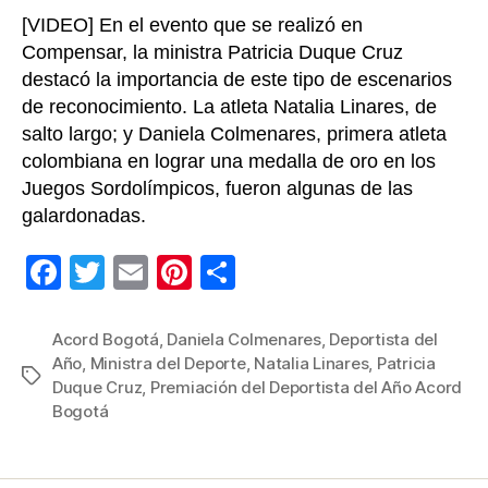
Depor
[VIDEO] En el evento que se realizó en
Compensar, la ministra Patricia Duque Cruz
destacó la importancia de este tipo de escenarios
de reconocimiento. La atleta Natalia Linares, de
salto largo; y Daniela Colmenares, primera atleta
colombiana en lograr una medalla de oro en los
Juegos Sordolímpicos, fueron algunas de las
galardonadas.
F
T
E
Pi
C
a
wi
m
nt
o
c
tt
ail
er
m
Acord Bogotá
,
Daniela Colmenares
,
Deportista del
Año
,
Ministra del Deporte
,
Natalia Linares
,
Patricia
e
er
e
p
Etiquetas
Duque Cruz
,
Premiación del Deportista del Año Acord
b
st
ar
Bogotá
o
tir
o