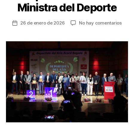
Ministra del Deporte
en
26 de enero de 2026
No hay comentarios
Fecha
Premi
de
del
la
Depor
entrada
del
Año
de
Acor
Bogo
contó
con
la
prese
de
la
Minis
del