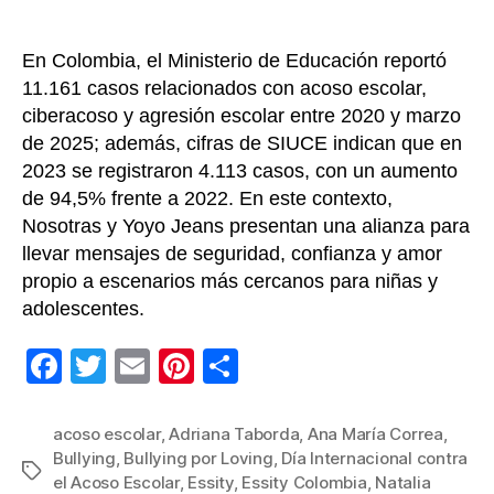
En Colombia, el Ministerio de Educación reportó
11.161 casos relacionados con acoso escolar,
ciberacoso y agresión escolar entre 2020 y marzo
de 2025; además, cifras de SIUCE indican que en
2023 se registraron 4.113 casos, con un aumento
de 94,5% frente a 2022. En este contexto,
Nosotras y Yoyo Jeans presentan una alianza para
llevar mensajes de seguridad, confianza y amor
propio a escenarios más cercanos para niñas y
adolescentes.
F
T
E
Pi
C
a
wi
m
nt
o
c
tt
ail
er
m
acoso escolar
,
Adriana Taborda
,
Ana María Correa
,
Bullying
,
Bullying por Loving
,
Día Internacional contra
e
er
e
p
Etiquetas
el Acoso Escolar
,
Essity
,
Essity Colombia
,
Natalia