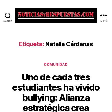
Search
Menú
Noticias
y
Respuestas
Etiqueta:
Natalia Cárdenas
Categorías
COMUNIDAD
Uno de cada tres
estudiantes ha vivido
bullying: Alianza
estratégica crea