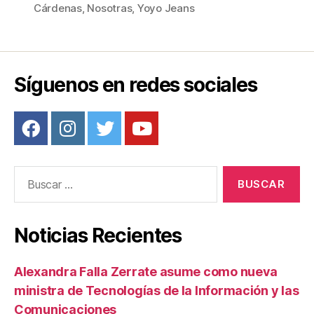
b
st
ar
Cárdenas
,
Nosotras
,
Yoyo Jeans
o
tir
o
k
Síguenos en redes sociales
Buscar:
Noticias Recientes
Alexandra Falla Zerrate asume como nueva
ministra de Tecnologías de la Información y las
Comunicaciones