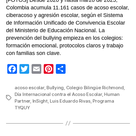
[FOTOS] Desde 2020 y hasta marzo de 2025,
Colombia acumula 11.161 casos de acoso escolar,
ciberacoso y agresión escolar, según el Sistema
de Información Unificado de Convivencia Escolar
del Ministerio de Educación Nacional. La
prevención del bullying empieza en los colegios:
formación emocional, protocolos claros y trabajo
con familias son clave.
F
T
E
Pi
C
a
wi
m
nt
o
c
tt
ail
er
m
acoso escolar
,
Bullying
,
Colegio Bilingüe Richmond
,
Día Internacional contra el Acoso Escolar
,
Human
e
er
e
p
Etiquetas
Partner
,
InSight
,
Luis Eduardo Rivas
,
Programa
b
st
ar
TYQUY
o
tir
o