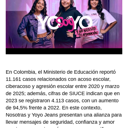
Alianz
estrat
crea
concie
en
Colom
En Colombia, el Ministerio de Educación reportó
11.161 casos relacionados con acoso escolar,
ciberacoso y agresión escolar entre 2020 y marzo
de 2025; además, cifras de SIUCE indican que en
2023 se registraron 4.113 casos, con un aumento
de 94,5% frente a 2022. En este contexto,
Nosotras y Yoyo Jeans presentan una alianza para
llevar mensajes de seguridad, confianza y amor