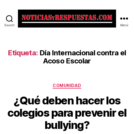
Search
Menú
Noticias
y
Respuestas
Etiqueta:
Día Internacional contra el
Acoso Escolar
Categorías
COMUNIDAD
¿Qué deben hacer los
colegios para prevenir el
bullying?