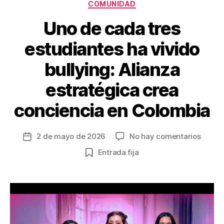
k
Categorías
COMUNIDAD
Uno de cada tres
estudiantes ha vivido
bullying: Alianza
estratégica crea
conciencia en Colombia
en
2 de mayo de 2026
No hay comentarios
Fecha
Uno
de
Entrada fija
de
la
cada
entrada
tres
estudi
ha
vivido
bullyin