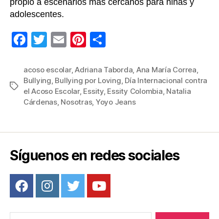
propio a escenarios más cercanos para niñas y
adolescentes.
F
T
E
Pi
C
a
wi
m
nt
o
c
tt
ail
er
m
acoso escolar
,
Adriana Taborda
,
Ana María Correa
,
Bullying
,
Bullying por Loving
,
Día Internacional contra
e
er
e
p
Etiquetas
el Acoso Escolar
,
Essity
,
Essity Colombia
,
Natalia
b
st
ar
Cárdenas
,
Nosotras
,
Yoyo Jeans
o
tir
o
k
Síguenos en redes sociales
Buscar: