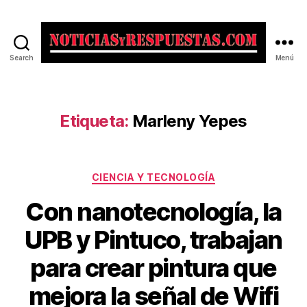
Search
Menú
Noticias
y
Respuestas
Etiqueta:
Marleny Yepes
Categorías
CIENCIA Y TECNOLOGÍA
Con nanotecnología, la
UPB y Pintuco, trabajan
para crear pintura que
mejora la señal de Wifi