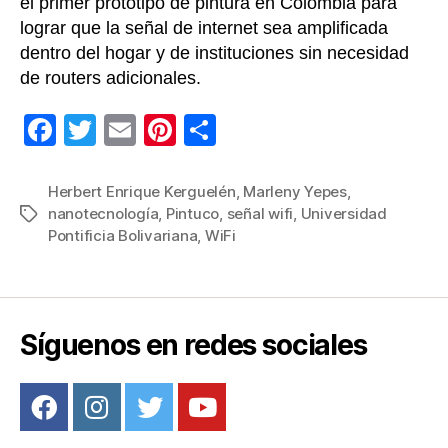
el primer prototipo de pintura en Colombia para
lograr que la señal de internet sea amplificada
dentro del hogar y de instituciones sin necesidad
de routers adicionales.
F
T
E
Pi
C
a
wi
m
nt
o
c
tt
ail
er
m
Herbert Enrique Kerguelén
,
Marleny Yepes
,
nanotecnología
,
Pintuco
,
señal wifi
,
Universidad
Etiquetas
e
er
e
p
Pontificia Bolivariana
,
WiFi
b
st
ar
o
tir
o
Síguenos en redes sociales
k