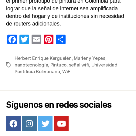
el primer prototipo de pintura en Colombia para
lograr que la señal de internet sea amplificada
dentro del hogar y de instituciones sin necesidad
de routers adicionales.
F
T
E
Pi
C
a
wi
m
nt
o
c
tt
ail
er
m
Herbert Enrique Kerguelén
,
Marleny Yepes
,
nanotecnología
,
Pintuco
,
señal wifi
,
Universidad
Etiquetas
e
er
e
p
Pontificia Bolivariana
,
WiFi
b
st
ar
o
tir
o
Síguenos en redes sociales
k