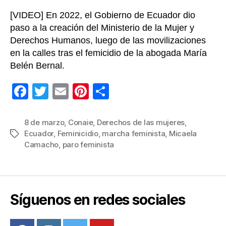
[VIDEO] En 2022, el Gobierno de Ecuador dio
paso a la creación del Ministerio de la Mujer y
Derechos Humanos, luego de las movilizaciones
en la calles tras el femicidio de la abogada María
Belén Bernal.
F
T
E
Pi
C
a
wi
m
nt
o
c
tt
ail
er
m
8 de marzo
,
Conaie
,
Derechos de las mujeres
,
Ecuador
,
Feminicidio
,
marcha feminista
,
Micaela
Etiquetas
e
er
e
p
Camacho
,
paro feminista
b
st
ar
o
tir
o
Síguenos en redes sociales
k