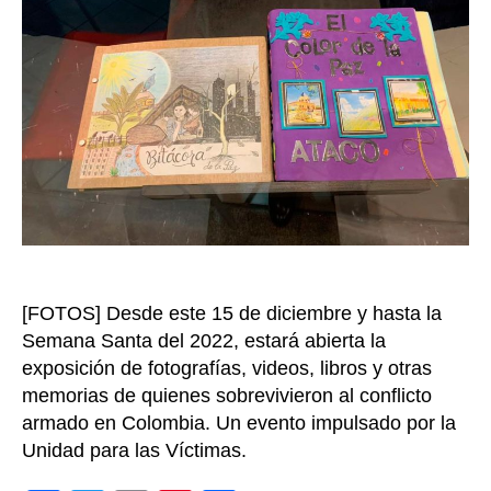
con
sus
hist
que
son
mem
y
que
ust
pod
apr
[FOTOS] Desde este 15 de diciembre y hasta la
Semana Santa del 2022, estará abierta la
exposición de fotografías, videos, libros y otras
memorias de quienes sobrevivieron al conflicto
armado en Colombia. Un evento impulsado por la
Unidad para las Víctimas.