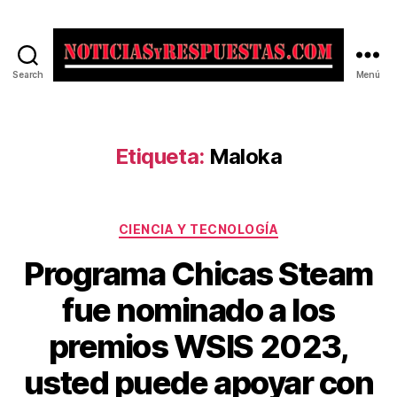
Search
Menú
Noticias
y
Respuestas
Etiqueta:
Maloka
Categorías
CIENCIA Y TECNOLOGÍA
Programa Chicas Steam
fue nominado a los
premios WSIS 2023,
usted puede apoyar con