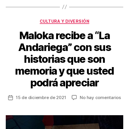
o
tir
o
Categorías
CULTURA Y DIVERSIÓN
k
Maloka recibe a “La
Andariega” con sus
historias que son
memoria y que usted
podrá apreciar
en
15 de diciembre de 2021
No hay comentarios
Fecha
Mal
de
rec
la
a
entrada
“La
And