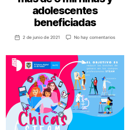
adolescentes
beneficiadas
en
2 de junio de 2021
No hay comentarios
Fecha
Convoc
de
nacion
la
a
entrada
Chicas
STEAM
serán
más
de
5
mil
niñas
y
adoles
benefi