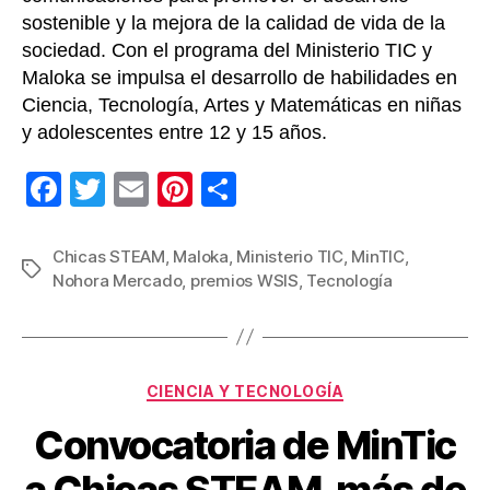
sostenible y la mejora de la calidad de vida de la
sociedad. Con el programa del Ministerio TIC y
Maloka se impulsa el desarrollo de habilidades en
Ciencia, Tecnología, Artes y Matemáticas en niñas
y adolescentes entre 12 y 15 años.
F
T
E
Pi
C
a
wi
m
nt
o
c
tt
ail
er
m
Chicas STEAM
,
Maloka
,
Ministerio TIC
,
MinTIC
,
Etiquetas
Nohora Mercado
,
premios WSIS
,
Tecnología
e
er
e
p
b
st
ar
o
tir
Categorías
o
CIENCIA Y TECNOLOGÍA
k
Convocatoria de MinTic