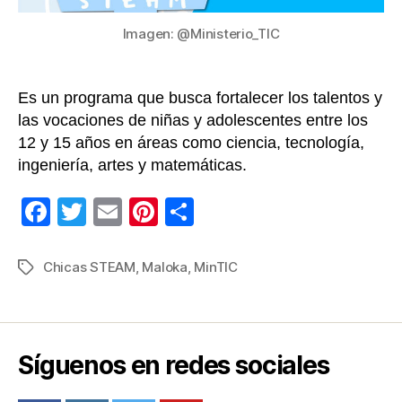
Imagen: @Ministerio_TIC
Es un programa que busca fortalecer los talentos y
las vocaciones de niñas y adolescentes entre los
12 y 15 años en áreas como ciencia, tecnología,
ingeniería, artes y matemáticas.
F
T
E
Pi
C
a
wi
m
nt
o
c
tt
ail
er
m
Chicas STEAM
,
Maloka
,
MinTIC
Etiquetas
e
er
e
p
b
st
ar
o
tir
Síguenos en redes sociales
o