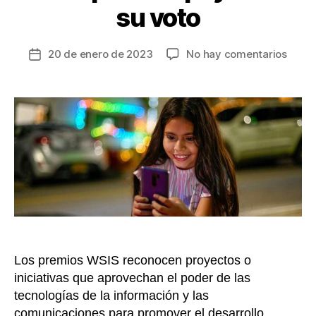
su voto
en
20 de enero de 2023
No hay comentarios
Fecha
Prog
de
Chica
la
Stea
entrada
fue
nomi
a
los
premi
WSIS
2023,
usted
pued
apoya
Los premios WSIS reconocen proyectos o
con
iniciativas que aprovechan el poder de las
su
tecnologías de la información y las
voto
comunicaciones para promover el desarrollo