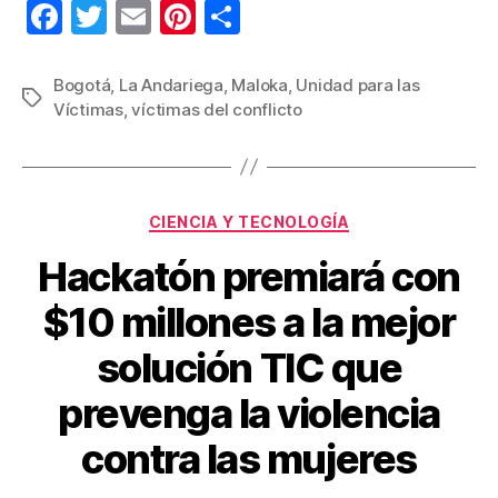
F
T
E
Pi
C
a
wi
m
nt
o
c
tt
ail
er
m
Bogotá
,
La Andariega
,
Maloka
,
Unidad para las
Etiquetas
Víctimas
,
víctimas del conflicto
e
er
e
p
b
st
ar
o
tir
Categorías
o
CIENCIA Y TECNOLOGÍA
k
Hackatón premiará con
$10 millones a la mejor
solución TIC que
prevenga la violencia
contra las mujeres