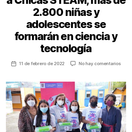
a Chicas STEAM, más de
2.800 niñas y
adolescentes se
formarán en ciencia y
tecnología
en
11 de febrero de 2022
No hay comentarios
Fecha
Conv
de
de
la
MinTi
entrada
a
Chic
STEA
más
de
2.80
niñas