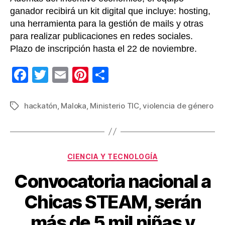
ganador recibirá un kit digital que incluye: hosting,
una herramienta para la gestión de mails y otras
para realizar publicaciones en redes sociales.
Plazo de inscripción hasta el 22 de noviembre.
F
T
E
Pi
C
a
wi
m
nt
o
c
tt
ail
er
m
hackatón
,
Maloka
,
Ministerio TIC
,
violencia de género
Etiquetas
e
er
e
p
b
st
ar
o
tir
Categorías
CIENCIA Y TECNOLOGÍA
o
Convocatoria nacional a
k
Chicas STEAM, serán
más de 5 mil niñas y