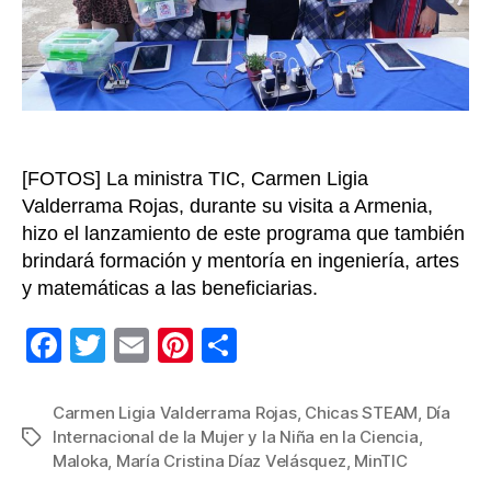
y
adol
se
form
en
cienc
y
[FOTOS] La ministra TIC, Carmen Ligia
tecno
Valderrama Rojas, durante su visita a Armenia,
hizo el lanzamiento de este programa que también
brindará formación y mentoría en ingeniería, artes
y matemáticas a las beneficiarias.
F
T
E
Pi
C
a
wi
m
nt
o
c
tt
ail
er
m
Carmen Ligia Valderrama Rojas
,
Chicas STEAM
,
Día
Internacional de la Mujer y la Niña en la Ciencia
,
Etiquetas
e
er
e
p
Maloka
,
María Cristina Díaz Velásquez
,
MinTIC
b
st
ar