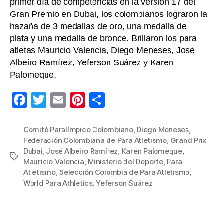
primer día de competencias en la versión 17 del
Gran Premio en Dubai, los colombianos lograron la
hazaña de 3 medallas de oro, una medalla de
plata y una medalla de bronce. Brillaron los para
atletas Mauricio Valencia, Diego Meneses, José
Albeiro Ramírez, Yeferson Suárez y Karen
Palomeque.
F
T
E
Pi
C
a
wi
m
nt
o
c
tt
ail
er
m
Comité Paralímpico Colombiano
,
Diego Meneses
,
Federación Colombiana de Para Atletismo
,
Grand Prix
e
er
e
p
Dubai
,
José Albeiro Ramírez
,
Karen Palomeque
,
Etiquetas
b
st
ar
Mauricio Valencia
,
Ministerio del Deporte
,
Para
Atletismo
,
Selección Colombia de Para Atletismo
,
o
tir
World Para Athletics
,
Yeferson Suárez
o
k