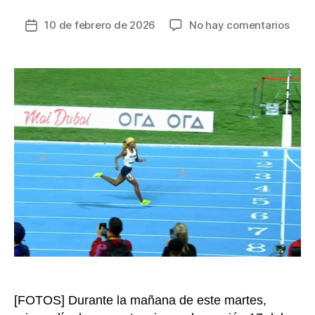
en
10 de febrero de 2026
No hay comentarios
Fecha
Lluvi
de
dora
la
en
entrada
el
debu
de
Colo
en
el
Gran
Prix
de
Para
Atlet
en
Duba
[FOTOS] Durante la mañana de este martes,