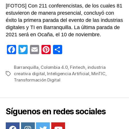
[FOTOS] Con 211 conferencistas, de los cuales 81
estuvieron de manera presencial, concluyó con
éxito la primera parada del evento de las industrias
digitales y TI en Barranquilla. La última parada de
2021 será en Ocaña, el 10 de noviembre.
F
T
E
Pi
C
a
wi
m
nt
o
c
tt
ail
er
m
Barranquilla
,
Colombia 4.0
,
Fintech
,
industria
creativa digital
,
Inteligencia Artificial
,
MinTIC
,
Etiquetas
e
er
e
p
Transformación Digital
b
st
ar
o
tir
o
Síguenos en redes sociales
k