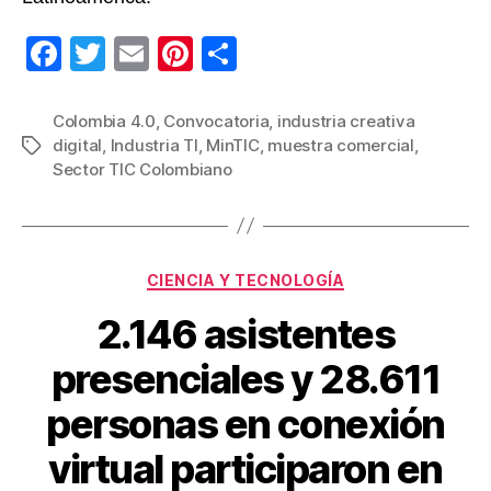
F
T
E
Pi
C
a
wi
m
nt
o
c
tt
ail
er
m
Colombia 4.0
,
Convocatoria
,
industria creativa
digital
,
Industria TI
,
MinTIC
,
muestra comercial
,
Etiquetas
e
er
e
p
Sector TIC Colombiano
b
st
ar
o
tir
o
Categorías
CIENCIA Y TECNOLOGÍA
k
2.146 asistentes
presenciales y 28.611
personas en conexión
virtual participaron en