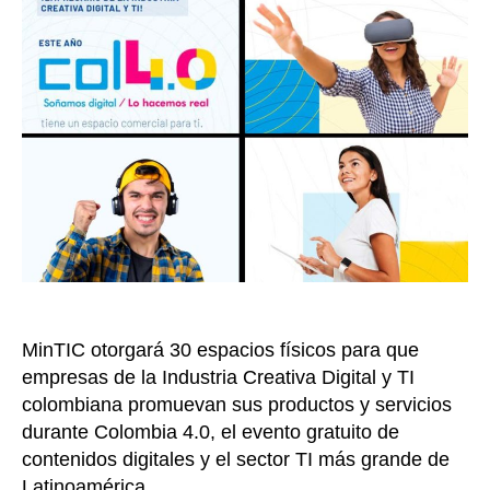
que
empre
parti
de
la
mues
comer
de
Colo
4.0
MinTIC otorgará 30 espacios físicos para que
empresas de la Industria Creativa Digital y TI
colombiana promuevan sus productos y servicios
durante Colombia 4.0, el evento gratuito de
contenidos digitales y el sector TI más grande de
Latinoamérica.