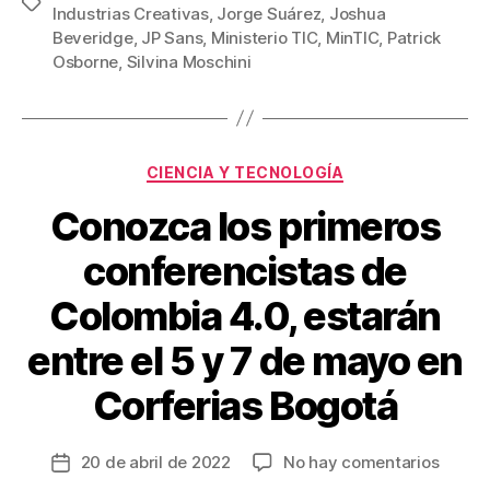
Etiquetas
b
st
ar
Industrias Creativas
,
Jorge Suárez
,
Joshua
Beveridge
,
JP Sans
,
Ministerio TIC
,
MinTIC
,
Patrick
o
tir
Osborne
,
Silvina Moschini
o
k
Categorías
CIENCIA Y TECNOLOGÍA
Conozca los primeros
conferencistas de
Colombia 4.0, estarán
entre el 5 y 7 de mayo en
Corferias Bogotá
en
20 de abril de 2022
No hay comentarios
Fecha
Conoz
de