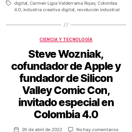
digital
,
Carmen Ligia Valderrama Rojas
,
Colombia
Etiquetas
e
er
e
p
4.0
,
industria creativa digital
,
revolución industrial
b
st
ar
o
tir
o
Categorías
CIENCIA Y TECNOLOGÍA
k
Steve Wozniak,
cofundador de Apple y
fundador de Silicon
Valley Comic Con,
invitado especial en
Colombia 4.0
en
26 de abril de 2022
No hay comentarios
Fecha