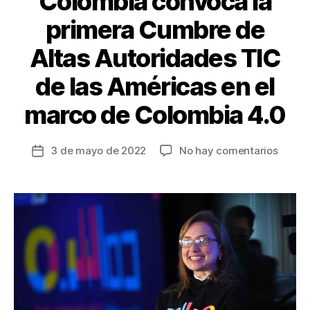
Colombia convoca la
primera Cumbre de
Altas Autoridades TIC
de las Américas en el
marco de Colombia 4.0
en
3 de mayo de 2022
No hay comentarios
Fecha
Colom
de
convo
la
la
entrada
primer
Cumbr
de
Altas
Autor
TIC
de