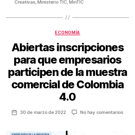
Creativas
,
Ministerio TIC
,
MinTIC
b
st
ar
o
tir
o
Categorías
ECONOMÍA
k
Abiertas inscripciones
para que empresarios
participen de la muestra
comercial de Colombia
4.0
en
30 de marzo de 2022
No hay comentarios
Fecha
Abier
de
inscr
la
para
entrada