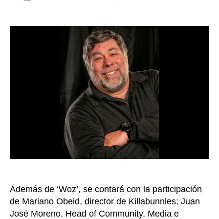
Steve
de
Woznia
la
cofun
entrada
de
Apple
y
funda
de
Silicon
Valley
Comic
Con,
invita
especi
en
Colom
4.0
Además de ‘Woz’, se contará con la participación
de Mariano Obeid, director de Killabunnies; Juan
José Moreno, Head of Community, Media e