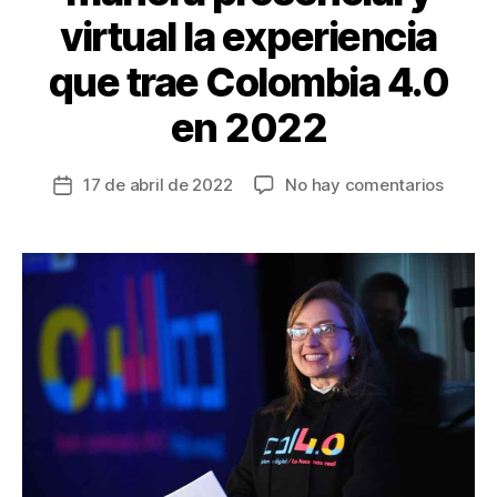
virtual la experiencia
que trae Colombia 4.0
en 2022
en
17 de abril de 2022
No hay comentarios
Fecha
Agénd
de
para
la
vivir
entrada
de
maner
presen
y
virtual
la
experi
que
trae