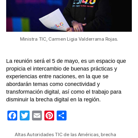
las
Améri
en
el
marco
de
Ministra TIC, Carmen Ligia Valderrama Rojas.
Colom
4.0
La reunión será el 5 de mayo, es un espacio que
propicia el intercambio de buenas prácticas y
experiencias entre naciones, en la que se
abordarán temas como conectividad y
transformación digital, así como el trabajo para
disminuir la brecha digital en la región.
F
T
E
Pi
C
a
wi
m
nt
o
c
tt
ail
er
m
Altas Autoridades TIC de las Américas
,
brecha