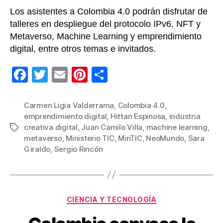
Los asistentes a Colombia 4.0 podrán disfrutar de
talleres en despliegue del protocolo IPv6, NFT y
Metaverso, Machine Learning y emprendimiento
digital, entre otros temas e invitados.
F
T
E
Pi
C
a
wi
m
nt
o
c
tt
ail
er
m
Carmen Ligia Valderrama
,
Colombia 4.0
,
emprendimiento digital
,
Hittan Espinosa
,
industria
e
er
e
p
creativa digital
,
Juan Camilo Villa
,
machine learning
,
Etiquetas
b
st
ar
metaverso
,
Ministerio TIC
,
MinTIC
,
NeoMundo
,
Sara
Giraldo
,
Sergio Rincón
o
tir
o
k
Categorías
CIENCIA Y TECNOLOGÍA