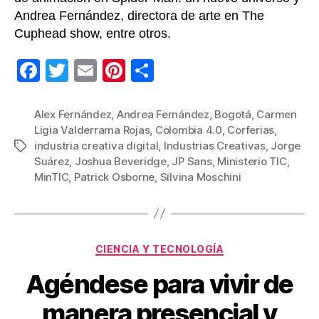
Andrea Fernández, directora de arte en The
Cuphead show, entre otros.
F
T
E
Pi
C
a
wi
m
nt
o
c
tt
ail
er
m
Alex Fernández
,
Andrea Fernández
,
Bogotá
,
Carmen
Ligia Valderrama Rojas
,
Colombia 4.0
,
Corferias
,
e
er
e
p
industria creativa digital
,
Industrias Creativas
,
Jorge
Etiquetas
b
st
ar
Suárez
,
Joshua Beveridge
,
JP Sans
,
Ministerio TIC
,
MinTIC
,
Patrick Osborne
,
Silvina Moschini
o
tir
o
k
Categorías
CIENCIA Y TECNOLOGÍA
Agéndese para vivir de
manera presencial y