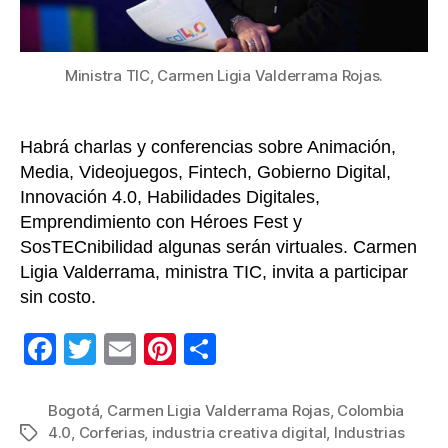
Colom
4.0
en
2022
Ministra TIC, Carmen Ligia Valderrama Rojas.
Habrá charlas y conferencias sobre Animación,
Media, Videojuegos, Fintech, Gobierno Digital,
Innovación 4.0, Habilidades Digitales,
Emprendimiento con Héroes Fest y
SosTECnibilidad algunas serán virtuales. Carmen
Ligia Valderrama, ministra TIC, invita a participar
sin costo.
F
T
E
Pi
C
a
wi
m
nt
o
c
tt
ail
er
m
Bogotá
,
Carmen Ligia Valderrama Rojas
,
Colombia
4.0
,
Corferias
,
industria creativa digital
,
Industrias
Etiquetas
e
er
e
p