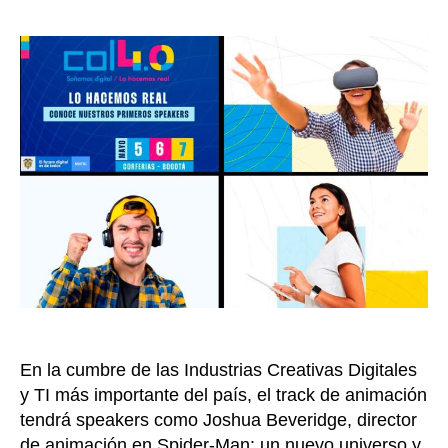
los
la
primer
entrada
confer
de
Colom
4.0,
estará
entre
el
5
y
7
de
mayo
en
Corfer
En la cumbre de las Industrias Creativas Digitales
Bogot
y TI más importante del país, el track de animación
tendrá speakers como Joshua Beveridge, director
de animación en Spider-Man: un nuevo universo y