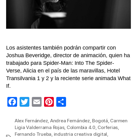
más
de
130
speak
de
Colom
4.0
Los asistentes también podrán compartir con
Joshua Beveridge, director de animación, quien ha
trabajado para Spider-Man: Into The Spider-
Verse, Alicia en el país de las maravillas, Hotel
Transilvania 1 y 2 y la reciente serie animada What
If.
F
T
E
Pi
C
a
wi
m
nt
o
c
tt
ail
er
m
Alex Fernández
,
Andrea Fernández
,
Bogotá
,
Carmen
Ligia Valderrama Rojas
,
Colombia 4.0
,
Corferias
,
e
er
e
p
Fernando Trueba
,
industria creativa digital
,