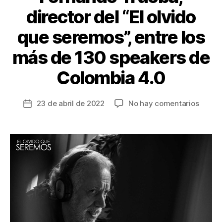
director del “El olvido
que seremos”, entre los
más de 130 speakers de
Colombia 4.0
en
23 de abril de 2022
No hay comentarios
Fecha
Ferna
de
Trueba
la
direct
entrada
del
“El
olvido
que
seremo
entre
los