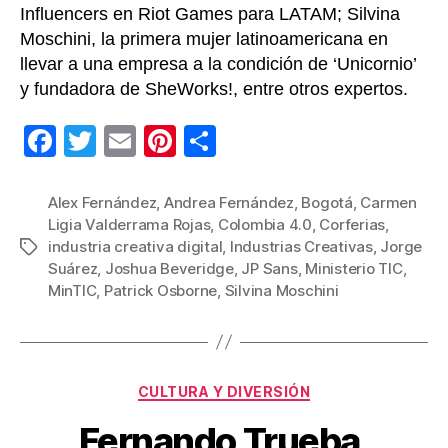
Influencers en Riot Games para LATAM; Silvina
Moschini, la primera mujer latinoamericana en
llevar a una empresa a la condición de ‘Unicornio’
y fundadora de SheWorks!, entre otros expertos.
F
T
E
Pi
C
a
wi
m
nt
o
c
tt
ail
er
m
Alex Fernández
,
Andrea Fernández
,
Bogotá
,
Carmen
Ligia Valderrama Rojas
,
Colombia 4.0
,
Corferias
,
e
er
e
p
industria creativa digital
,
Industrias Creativas
,
Jorge
Etiquetas
b
st
ar
Suárez
,
Joshua Beveridge
,
JP Sans
,
Ministerio TIC
,
MinTIC
,
Patrick Osborne
,
Silvina Moschini
o
tir
o
k
Categorías
CULTURA Y DIVERSIÓN
Fernando Trueba,