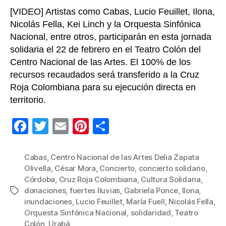
[VIDEO] Artistas como Cabas, Lucio Feuillet, Ilona,
Nicolás Fella, Kei Linch y la Orquesta Sinfónica
Nacional, entre otros, participarán en esta jornada
solidaria el 22 de febrero en el Teatro Colón del
Centro Nacional de las Artes. El 100% de los
recursos recaudados será transferido a la Cruz
Roja Colombiana para su ejecución directa en
territorio.
F
T
E
Pi
C
a
wi
m
nt
o
c
tt
ail
er
m
Cabas
,
Centro Nacional de las Artes Delia Zapata
Olivella
,
César Mora
,
Concierto
,
concierto solidario
,
e
er
e
p
Córdoba
,
Cruz Roja Colombiana
,
Cultura Solidaria
,
b
st
ar
donaciones
,
fuertes lluvias
,
Gabriela Ponce
,
Ilona
,
Etiquetas
inundaciones
,
Lucio Feuillet
,
María Fuell
,
Nicolás Fella
,
o
tir
Orquesta Sinfónica Nacional
,
solidaridad
,
Teatro
o
Colón
,
Urabá