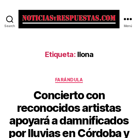
Search
Menú
Noticias
y
Respuestas
Etiqueta:
Ilona
Categorías
FARÁNDULA
Concierto con
reconocidos artistas
apoyará a damnificados
por lluvias en Córdoba y