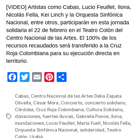
[VIDEO] Artistas como Cabas, Lucio Feuillet, Ilona,
Nicolás Fella, Kei Linch y la Orquesta Sinfónica
Nacional, entre otros, participarán en esta jornada
solidaria el 22 de febrero en el Teatro Colón del
Centro Nacional de las Artes. El 100% de los
recursos recaudados será transferido a la Cruz
Roja Colombiana para su ejecución directa en
territorio.
F
T
E
Pi
C
a
wi
m
nt
o
c
tt
ail
er
m
Cabas
,
Centro Nacional de las Artes Delia Zapata
Olivella
,
César Mora
,
Concierto
,
concierto solidario
,
e
er
e
p
Córdoba
,
Cruz Roja Colombiana
,
Cultura Solidaria
,
b
st
ar
donaciones
,
fuertes lluvias
,
Gabriela Ponce
,
Ilona
,
Etiquetas
inundaciones
,
Lucio Feuillet
,
María Fuell
,
Nicolás Fella
,
o
tir
Orquesta Sinfónica Nacional
,
solidaridad
,
Teatro
o
Colón
,
Urabá