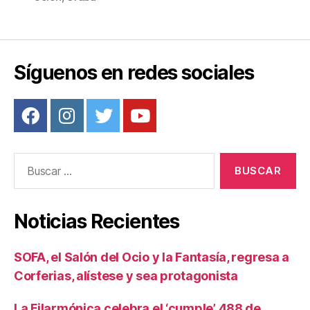
k
Síguenos en redes sociales
Buscar:
Noticias Recientes
SOFA, el Salón del Ocio y la Fantasía, regresa a
Corferias, alístese y sea protagonista
La Filarmónica celebra el ‘cumple’ 488 de