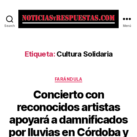
Search
Menú
Noticias
y
Respuestas
Etiqueta:
Cultura Solidaria
Categorías
FARÁNDULA
Concierto con
reconocidos artistas
apoyará a damnificados
por lluvias en Córdoba y