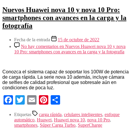
Nuevos Huawei nova 10 y nova 10 Pro:
smartphones con avances en la carga y la
fotografía
Fecha de la entrada
15 de octubre de 2022
No hay comentarios
en Nuevos Huawei nova 10 y nova
10 Pro: smartphones con avances en la carga y la fotografía
Conozca el sistema capaz de soportar los 100W de potencia
de carga rápida. La serie nova 10 además, incluye cámara
de selfies de calidad profesional que sobresale aún en
condiciones de poca luz.
Facebook
Twitter
Email
Pinterest
Compartir
Etiquetas
carga rápida
,
celulares inteligentes
,
enfoque
automático
,
Huawei
,
Huawei nova 10
,
nova 10 Pro
,
smartphones
,
Súper Carga Turbo
,
SuperCharge