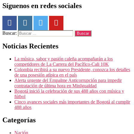
Síguenos en redes sociales
Buscar:
Noticias Recientes
La música, sabor y pasión caleña acompañarán a los
competidores de La Carrera del Pacífico-Cali 10K
Colombia recibirá a su nuevo Presidente, conozca los detalles
de una posesión atípica en el país
Alerta urgente del Empalme Anticorrupción para impedir
contratación de última hora en MinIgualdad
Bogotá inició la celebración de sus 488 años con música y
fútbol
Cinco avances sociales más importantes de Bogotá al cumplir
488 años
Categorías
Nación