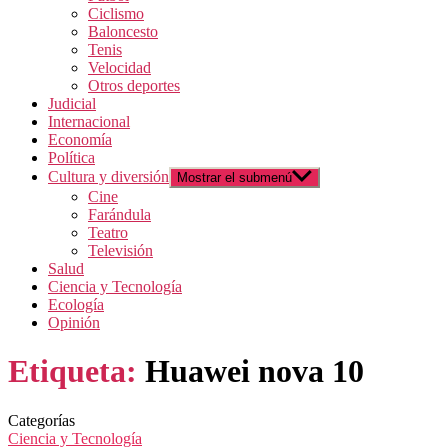
Ciclismo
Baloncesto
Tenis
Velocidad
Otros deportes
Judicial
Internacional
Economía
Política
Cultura y diversión
Mostrar el submenú
Cine
Farándula
Teatro
Televisión
Salud
Ciencia y Tecnología
Ecología
Opinión
Etiqueta:
Huawei nova 10
Categorías
Ciencia y Tecnología