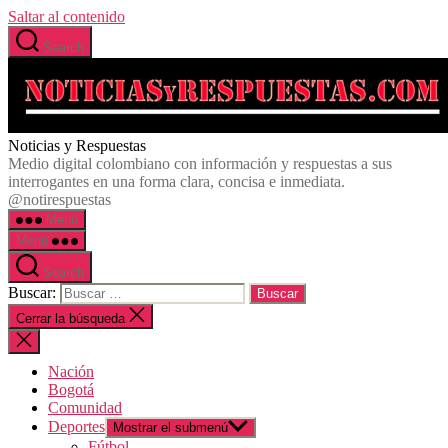
Saltar al contenido
Search
Noticias y Respuestas
Medio digital colombiano con información y respuestas a sus
interrogantes en una forma clara, concisa e inmediata.
@notirespuestas
Menú
Menú
Search
Buscar:
Cerrar la búsqueda
Nación
Bogotá
Comunidad
Deportes
Mostrar el submenú
Fútbol