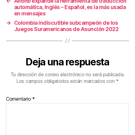
←
Airbnb expande la herramienta de traducción
k
automática, Inglés – Español, es la más usada
en mensajes
→
Colombia indiscutible subcampeón de los
Juegos Suramericanos de Asunción 2022
Deja una respuesta
Tu dirección de correo electrónico no será publicada.
Los campos obligatorios están marcados con
*
Comentario
*