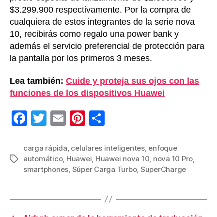
$3.299.900 respectivamente. Por la compra de
cualquiera de estos integrantes de la serie nova
10, recibirás como regalo una power bank y
además el servicio preferencial de protección para
la pantalla por los primeros 3 meses.
Lea también:
Cuide y proteja sus ojos con las
funciones de los dispositivos Huawei
F
T
E
Pi
C
a
wi
m
nt
o
c
tt
ail
er
m
carga rápida
,
celulares inteligentes
,
enfoque
automático
,
Huawei
,
Huawei nova 10
,
nova 10 Pro
,
Etiquetas
e
er
e
p
smartphones
,
Súper Carga Turbo
,
SuperCharge
b
st
ar
o
tir
o