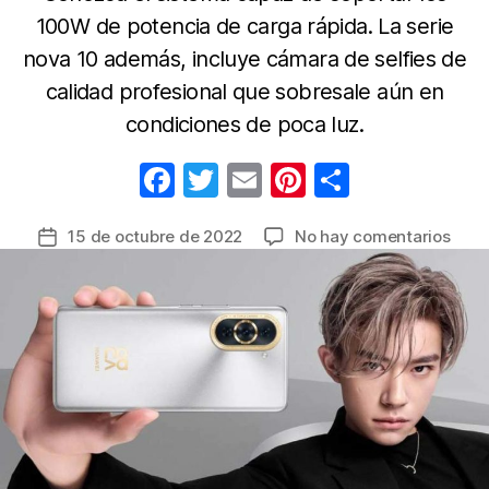
100W de potencia de carga rápida. La serie
nova 10 además, incluye cámara de selfies de
calidad profesional que sobresale aún en
condiciones de poca luz.
F
T
E
Pi
C
a
w
m
nt
o
en
15 de octubre de 2022
No hay comentarios
Fecha
c
itt
ail
er
m
Nuev
de
e
er
e
p
Huaw
la
nova
b
st
ar
entrada
10
o
tir
y
o
nova
10
k
Pro:
smar
con