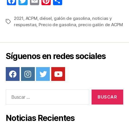
F
T
E
Pi
C
a
wi
m
nt
o
c
tt
ail
er
m
2021
,
ACPM
,
diésel
,
galón de gasolina
,
noticias y
Etiquetas
respuestas
,
Precio de gasolina
,
precio galón de ACPM
e
er
e
p
b
st
ar
o
tir
o
Síguenos en redes sociales
k
Buscar:
Noticias Recientes