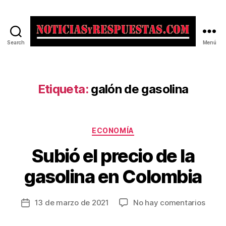
Search
Menú
Noticias
y
Respuestas
Etiqueta:
galón de gasolina
Categorías
ECONOMÍA
Subió el precio de la
gasolina en Colombia
en
13 de marzo de 2021
No hay comentarios
Fecha
Subió
de
el
la