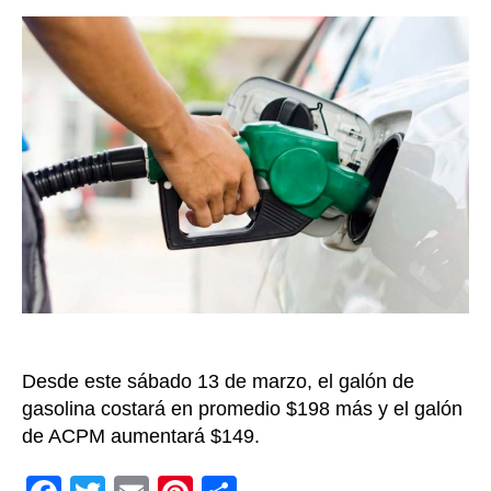
preci
entrada
de
la
gasol
en
Colom
Desde este sábado 13 de marzo, el galón de
gasolina costará en promedio $198 más y el galón
de ACPM aumentará $149.