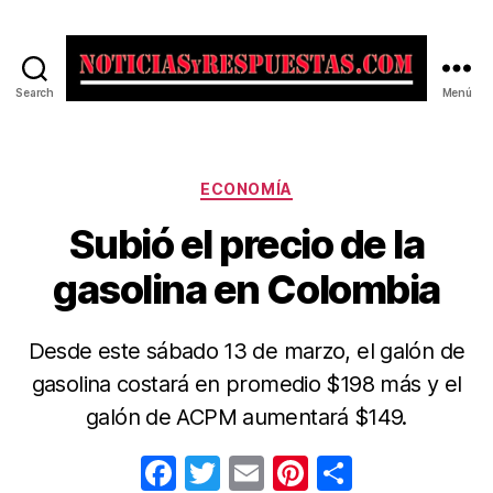
Search
Menú
Noticias
y
Respuestas
Categorías
ECONOMÍA
Subió el precio de la
gasolina en Colombia
Desde este sábado 13 de marzo, el galón de
gasolina costará en promedio $198 más y el
galón de ACPM aumentará $149.
F
T
E
Pi
C