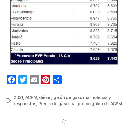
F
T
E
Pi
C
a
wi
m
nt
o
c
tt
ail
er
m
2021
,
ACPM
,
diésel
,
galón de gasolina
,
noticias y
Etiquetas
respuestas
,
Precio de gasolina
,
precio galón de ACPM
e
er
e
p
b
st
ar
o
tir