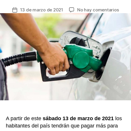
a
w
m
nt
o
en
13 de marzo de 2021
No hay comentarios
Fecha
c
itt
ail
er
m
Subió
de
e
er
e
p
el
la
preci
b
st
ar
entrada
de
o
tir
la
o
gasol
en
k
Colom
A partir de este
sábado 13 de marzo de 2021
los
habitantes del país tendrán que pagar más para