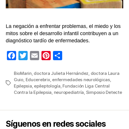
neu
de
los
niñ
La negación a enfrentar problemas, el miedo y los
mitos sobre el desarrollo infantil contribuyen a un
diagnóstico tardío de enfermedades.
F
T
E
Pi
C
a
wi
m
nt
o
c
tt
ail
er
m
BioMarin
,
doctora Julieta Hernández
,
doctora Laura
Guio
,
Educerebrix
,
enfermedades neurológicas
,
e
er
e
p
Etiquetas
Epilepsia
,
epileptología
,
Fundación Liga Central
b
st
ar
Contra la Epilepsia
,
neuropediatría
,
Simposio Detecte
o
tir
o
k
Síguenos en redes sociales