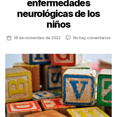
enfermedades
neurológicas de los
niños
en
18 de noviembre de 2022
No hay comentarios
Fecha
Obs
de
dej
la
el
entrada
mi
y
con
a
tie
mej
el
pro
en
enf