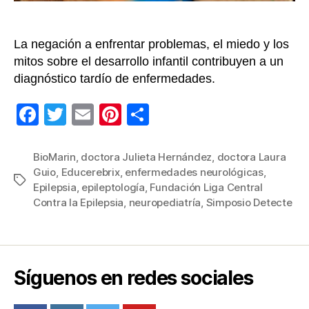
los
niñ
La negación a enfrentar problemas, el miedo y los
mitos sobre el desarrollo infantil contribuyen a un
diagnóstico tardío de enfermedades.
F
T
E
Pi
C
a
wi
m
nt
o
c
tt
ail
er
m
BioMarin
,
doctora Julieta Hernández
,
doctora Laura
Guio
,
Educerebrix
,
enfermedades neurológicas
,
e
er
e
p
Etiquetas
Epilepsia
,
epileptología
,
Fundación Liga Central
b
st
ar
Contra la Epilepsia
,
neuropediatría
,
Simposio Detecte
o
tir
o
k
Síguenos en redes sociales