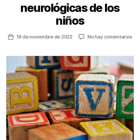
neurológicas de los
niños
en
18 de noviembre de 2022
No hay comentarios
Fecha
Obs
de
dej
la
el
entrada
mi
y
con
a
tie
mej
el
pro
en
enf
neu
de