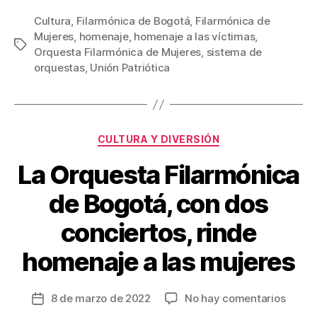
a
wi
m
nt
o
c
tt
ail
er
m
Cultura
,
Filarmónica de Bogotá
,
Filarmónica de
Mujeres
,
homenaje
,
homenaje a las víctimas
,
e
er
e
p
Etiquetas
Orquesta Filarmónica de Mujeres
,
sistema de
b
st
ar
orquestas
,
Unión Patriótica
o
tir
o
k
Categorías
CULTURA Y DIVERSIÓN
La Orquesta Filarmónica
de Bogotá, con dos
conciertos, rinde
homenaje a las mujeres
en
8 de marzo de 2022
No hay comentarios
Fecha
La
de