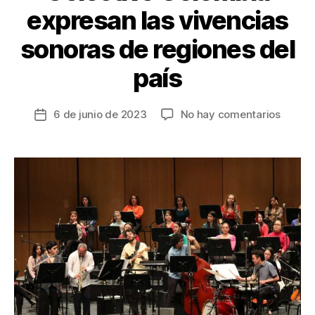
expresan las vivencias
sonoras de regiones del
país
en
6 de junio de 2023
No hay comentarios
Fecha
Filarm
de
de
la
Mujere
entrada
y
Colect
Colom
expres
las
vivenc
sonora
de
region
del