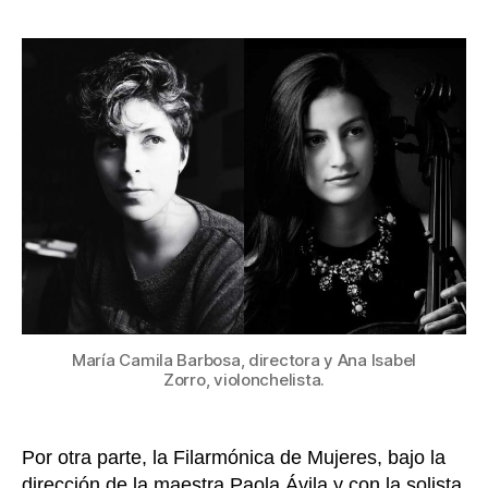
Orque
la
Filarm
entrada
de
Bogot
con
dos
concie
rinde
homen
a
las
mujer
María Camila Barbosa, directora y Ana Isabel
Zorro, violonchelista.
Por otra parte, la Filarmónica de Mujeres, bajo la
dirección de la maestra Paola Ávila y con la solista