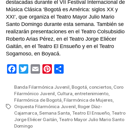
destacadas durante el VII Festival Internacional de
Música Clásica ‘Bogotá es América: siglos XX y
XXI’, que organiza el Teatro Mayor Julio Mario
Santo Domingo durante esta semana. También se
realizarán presentaciones en el Teatro Colsubsidio
Roberto Arias Pérez, en el Teatro Jorge Eliécer
Gaitán, en el Teatro El Ensueño y en el Teatro
Sogamoso, en Boyacá.
F
T
E
Pi
C
a
wi
m
nt
o
c
tt
ail
er
m
Banda Filarmónica Juvenil
,
Bogotá
,
conciertos
,
Coro
Filarmónico Juvenil
,
Cultura
,
entretenimiento
,
e
er
e
p
Filarmónica de Bogotá
,
Filarmónica de Mujeres
,
b
st
ar
Orquesta Filarmónica Juvenil
,
Roger Díaz-
Etiquetas
Cajamarca
,
Semana Santa
,
Teatro El Ensueño
,
Teatro
o
tir
Jorge Eliécer Gaitán
,
Teatro Mayor Julio Mario Santo
o
Domingo