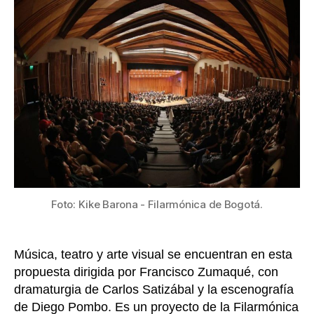
de
entrada
“Ópera
Manue
Liberta
con
la
Filarm
de
Mujere
y
el
Coro
Filarm
Juveni
Foto: Kike Barona - Filarmónica de Bogotá.
Música, teatro y arte visual se encuentran en esta
propuesta dirigida por Francisco Zumaqué, con
dramaturgia de Carlos Satizábal y la escenografía
de Diego Pombo. Es un proyecto de la Filarmónica