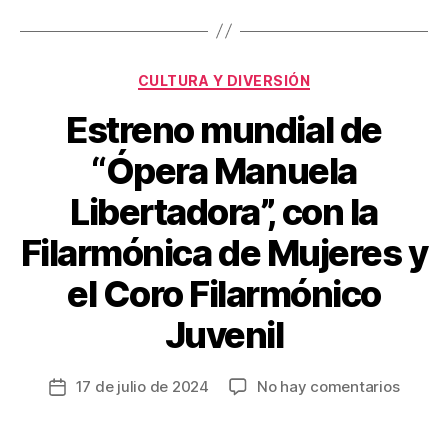
k
Categorías
CULTURA Y DIVERSIÓN
Estreno mundial de
“Ópera Manuela
Libertadora”, con la
Filarmónica de Mujeres y
el Coro Filarmónico
Juvenil
en
17 de julio de 2024
No hay comentarios
Fecha
Estren
de
mundia
la