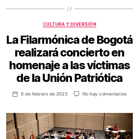
o
tir
o
Categorías
CULTURA Y DIVERSIÓN
k
La Filarmónica de Bogotá
realizará concierto en
homenaje a las víctimas
de la Unión Patriótica
en
6 de febrero de 2023
No hay comentarios
Fecha
La
de
Filar
la
de
entrada
Bogo
reali
conci