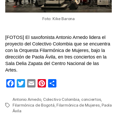
país
Foto: Kike Barona
[FOTOS] El saxofonista Antonio Arnedo lidera el
proyecto del Colectivo Colombia que se encuentra
con la Orquesta Filarmónica de Mujeres, bajo la
dirección de Paola Ávila, en tres conciertos en la
Sala Delia Zapata del Centro Nacional de las
Artes.
F
T
E
Pi
C
a
wi
m
nt
o
c
tt
ail
er
m
Antonio Arnedo
,
Colectivo Colombia
,
conciertos
,
Filarmónica de Bogotá
,
Filarmónica de Mujeres
,
Paola
Etiquetas
e
er
e
p
Ávila
b
st
ar