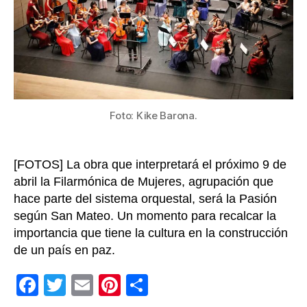
en
home
a
las
vícti
de
la
Unión
Foto: Kike Barona.
Patri
[FOTOS] La obra que interpretará el próximo 9 de
abril la Filarmónica de Mujeres, agrupación que
hace parte del sistema orquestal, será la Pasión
según San Mateo. Un momento para recalcar la
importancia que tiene la cultura en la construcción
de un país en paz.
F
T
E
Pi
C