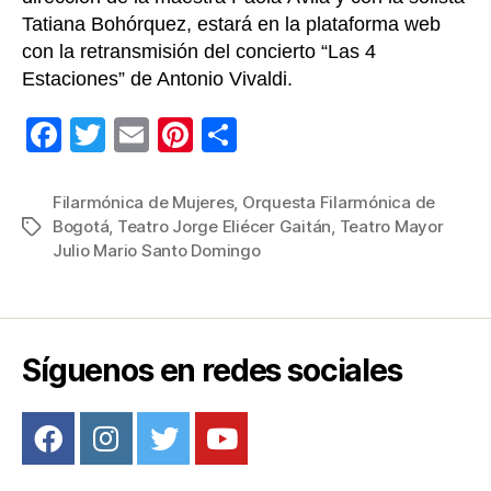
Tatiana Bohórquez, estará en la plataforma web
con la retransmisión del concierto “Las 4
Estaciones” de Antonio Vivaldi.
F
T
E
Pi
C
a
wi
m
nt
o
c
tt
ail
er
m
Filarmónica de Mujeres
,
Orquesta Filarmónica de
Bogotá
,
Teatro Jorge Eliécer Gaitán
,
Teatro Mayor
Etiquetas
e
er
e
p
Julio Mario Santo Domingo
b
st
ar
o
tir
o
Síguenos en redes sociales
k