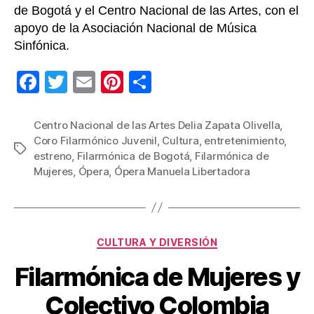
de Bogotá y el Centro Nacional de las Artes, con el
apoyo de la Asociación Nacional de Música
Sinfónica.
F
T
E
Pi
C
a
wi
m
nt
o
c
tt
ail
er
m
Centro Nacional de las Artes Delia Zapata Olivella
,
Coro Filarmónico Juvenil
,
Cultura
,
entretenimiento
,
e
er
e
p
Etiquetas
estreno
,
Filarmónica de Bogotá
,
Filarmónica de
b
st
ar
Mujeres
,
Ópera
,
Ópera Manuela Libertadora
o
tir
o
k
Categorías
CULTURA Y DIVERSIÓN
Filarmónica de Mujeres y
Colectivo Colombia