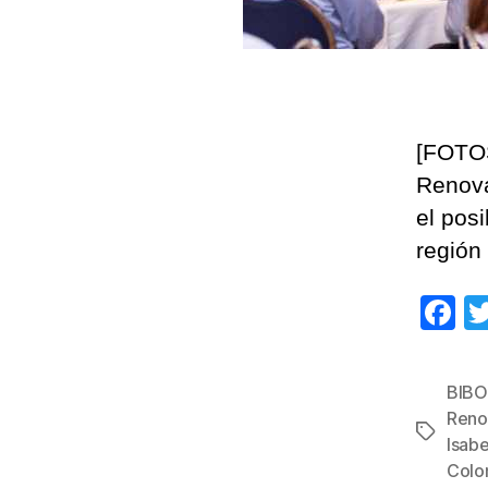
[FOTOS
Renova
el pos
región
F
a
c
BIBO
e
Reno
Etiqueta
b
Isabe
Colo
o