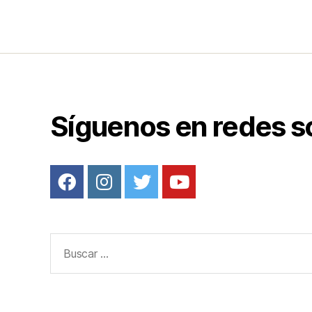
o
k
Síguenos en redes s
Buscar: