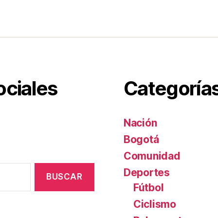
r
s
e
s
i
n
a
ociales
Categoría
g
u
a
Nación
Bogotá
Comunidad
Deportes
Fútbol
Ciclismo