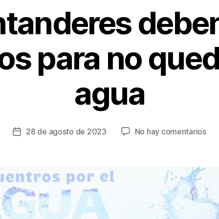
ntanderes debe
os para no qued
agua
en
28 de agosto de 2023
No hay comentarios
Fecha
L
de
o
la
s
entrada
S
a
n
t