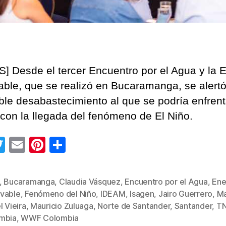
f
u
e
r
z
] Desde el tercer Encuentro por el Agua y la 
o
s
ble, que se realizó en Bucaramanga, se alert
p
ible desabastecimiento al que se podría enfrent
a
 con la llegada del fenómeno de El Niño.
r
a
T
E
Pi
C
n
o
wi
m
nt
o
q
tt
ail
er
m
u
,
Bucaramanga
,
Claudia Vásquez
,
Encuentro por el Agua
,
Ene
er
e
p
e
vable
,
Fenómeno del Niño
,
IDEAM
,
Isagen
,
Jairo Guerrero
,
Ma
s
d
st
ar
l Vieira
,
Mauricio Zuluaga
,
Norte de Santander
,
Santander
,
T
a
mbia
,
WWF Colombia
tir