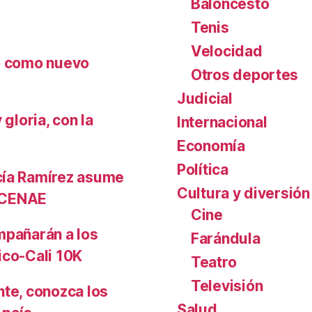
Baloncesto
Tenis
Velocidad
nó como nuevo
Otros deportes
Judicial
gloria, con la
Internacional
Economía
Política
cía Ramírez asume
Cultura y diversión
l CENAE
Cine
mpañarán a los
Farándula
ico-Cali 10K
Teatro
Televisión
nte, conozca los
Salud