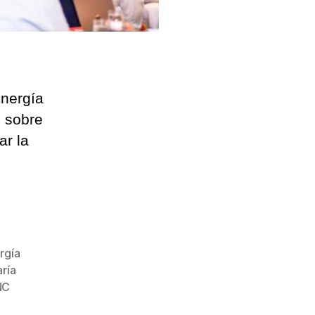
Energía
ó sobre
ar la
rgía
ría
NC