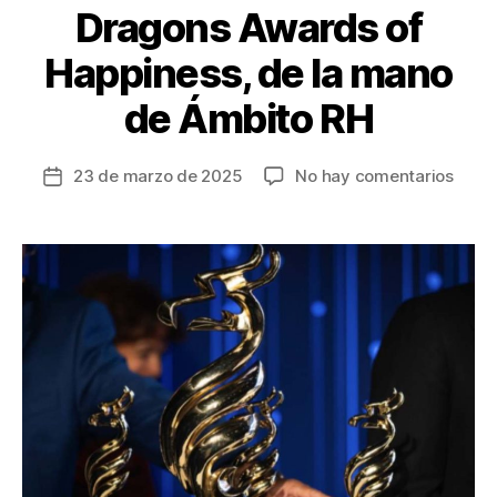
Dragons Awards of
Happiness, de la mano
de Ámbito RH
en
23 de marzo de 2025
No hay comentarios
Fecha
La
de
felic
la
organ
entrada
tendr
su
máxi
expre
en
Colo
con
los
Drag
Awar