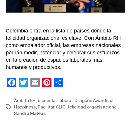
of
Happi
de
la
Colombia entra en la lista de países donde la
mano
de
felicidad organizacional es clave. Con Ámbito RH
Ámbi
como embajador oficial, las empresas nacionales
RH
podrán medir, potenciar y celebrar sus esfuerzos
en la creación de espacios laborales más
humanos y productivos.
F
T
E
Pi
C
a
wi
m
nt
o
c
tt
ail
er
m
Ámbito RH
,
bienestar laboral
,
Dragons Awards of
Happiness
,
Facilitar CLIC
,
felicidad organizacional
,
Etiquetas
e
er
e
p
Sandra Mateus
b
st
ar
o
tir