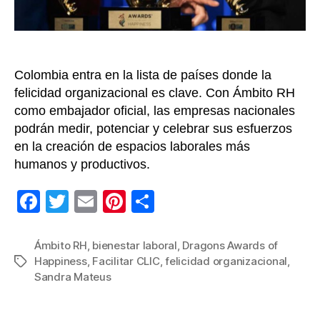
of
Happi
de
la
Colombia entra en la lista de países donde la
mano
de
felicidad organizacional es clave. Con Ámbito RH
Ámbi
como embajador oficial, las empresas nacionales
RH
podrán medir, potenciar y celebrar sus esfuerzos
en la creación de espacios laborales más
humanos y productivos.
F
T
E
Pi
C
a
wi
m
nt
o
c
tt
ail
er
m
Ámbito RH
,
bienestar laboral
,
Dragons Awards of
Happiness
,
Facilitar CLIC
,
felicidad organizacional
,
Etiquetas
e
er
e
p
Sandra Mateus
b
st
ar
o
tir