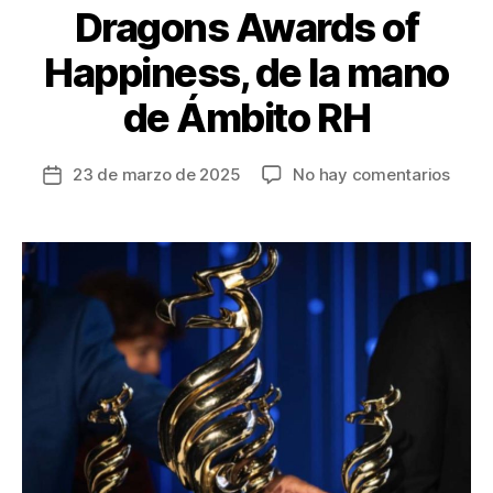
Dragons Awards of
Happiness, de la mano
de Ámbito RH
en
23 de marzo de 2025
No hay comentarios
Fecha
La
de
felic
la
organ
entrada
tendr
su
máxi
expre
en
Colo
con
los
Drag
Awar