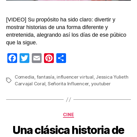
[VIDEO] Su propósito ha sido claro: divertir y
mostrar historias de una forma diferente y
entretenida, alegrando así los días de ese púbico
que la sigue.
F
T
E
Pi
C
a
wi
m
nt
o
c
tt
ail
er
m
Comedia
,
fantasía
,
influencer virtual
,
Jessica Yulieth
Etiquetas
Carvajal Coral
,
Señorita Influencer
,
youtuber
e
er
e
p
b
st
ar
o
tir
Categorías
o
CINE
k
Una clásica historia de