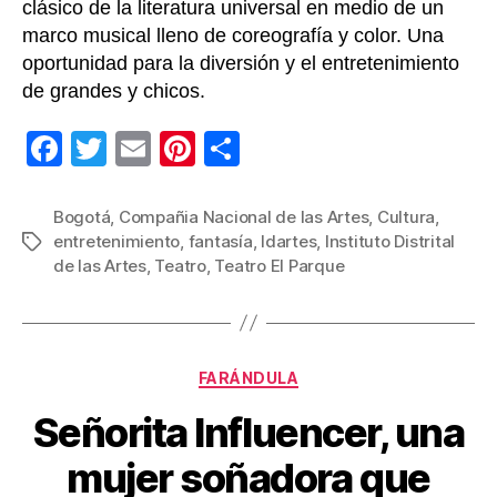
clásico de la literatura universal en medio de un
marco musical lleno de coreografía y color. Una
oportunidad para la diversión y el entretenimiento
de grandes y chicos.
F
T
E
Pi
C
a
wi
m
nt
o
c
tt
ail
er
m
Bogotá
,
Compañia Nacional de las Artes
,
Cultura
,
entretenimiento
,
fantasía
,
Idartes
,
Instituto Distrital
Etiquetas
e
er
e
p
de las Artes
,
Teatro
,
Teatro El Parque
b
st
ar
o
tir
o
Categorías
FARÁNDULA
k
Señorita Influencer, una
mujer soñadora que