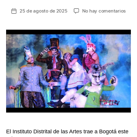
en
25 de agosto de 2025
No hay comentarios
Fecha
El
de
Teat
la
El
entrada
Parq
se
ilumi
con
la
fanta
de
Alici
en
el
País
de
las
Marav
El Instituto Distrital de las Artes trae a Bogotá este