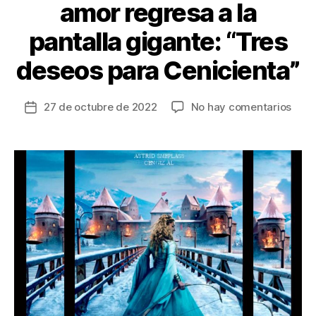
amor regresa a la
pantalla gigante: “Tres
deseos para Cenicienta”
en
27 de octubre de 2022
No hay comentarios
Fecha
Una
de
clási
la
histo
entrada
de
amo
regr
a
la
panta
giga
“Tre
dese
para