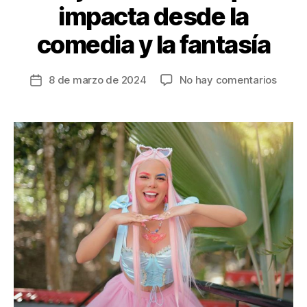
impacta desde la
comedia y la fantasía
en
8 de marzo de 2024
No hay comentarios
Fecha
Señori
de
Influe
la
una
entrada
mujer
soñad
que
impac
desde
la
comed
y
la
fantas