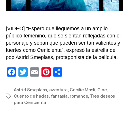
Ceni
[VIDEO] “Espero que lleguemos a un amplio
público femenino, que se sientan reflejadas con el
personaje y sepan que pueden ser tan valientes y
fuertes como Cenicienta”, expresó la estrella de
pop Astrid Smeplass, protagonista de la película.
F
T
E
Pi
C
a
wi
m
nt
o
c
tt
ail
er
m
Astrid Smeplass
,
aventura
,
Cecilie Mosli
,
Cine
,
Cuento de hadas
,
fantasía
,
romance
,
Tres deseos
Etiquetas
e
er
e
p
para Cenicienta
b
st
ar
o
tir
o