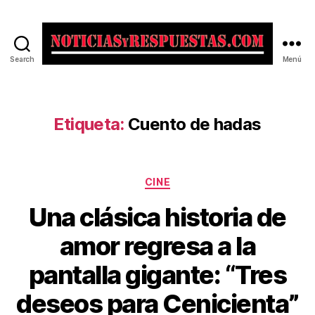
Search
Menú
Noticias
y
Respuestas
Etiqueta:
Cuento de hadas
Categorías
CINE
Una clásica historia de
amor regresa a la
pantalla gigante: “Tres
deseos para Cenicienta”