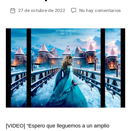
en
27 de octubre de 2022
No hay comentarios
Fecha
Una
de
clási
la
histo
entrada
de
amo
regr
a
la
panta
giga
“Tre
dese
para
Ceni
[VIDEO] “Espero que lleguemos a un amplio