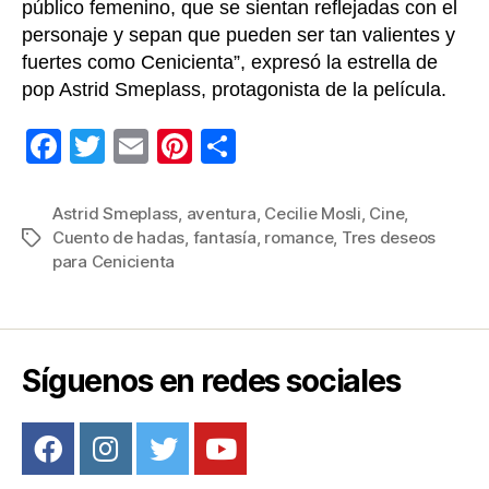
público femenino, que se sientan reflejadas con el
personaje y sepan que pueden ser tan valientes y
fuertes como Cenicienta”, expresó la estrella de
pop Astrid Smeplass, protagonista de la película.
F
T
E
Pi
C
a
wi
m
nt
o
c
tt
ail
er
m
Astrid Smeplass
,
aventura
,
Cecilie Mosli
,
Cine
,
Cuento de hadas
,
fantasía
,
romance
,
Tres deseos
Etiquetas
e
er
e
p
para Cenicienta
b
st
ar
o
tir
o
Síguenos en redes sociales
k