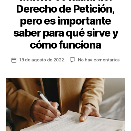
Derecho de Petición,
pero es importante
saber para qué sirve y
cómo funciona
en
18 de agosto de 2022
No hay comentarios
Fecha
Much
de
se
la
habla
entrada
del
Dere
de
Petic
pero
es
impor
saber