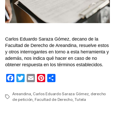
para
qué
sirve
y
cóm
funci
Carlos Eduardo Saraza Gómez, decano de la
Facultad de Derecho de Areandina, resuelve estos
y otros interrogantes en torno a esta herramienta y
además, nos indica qué hacer en caso de no
obtener respuesta en los términos establecidos.
F
T
E
Pi
C
a
wi
m
nt
o
c
tt
ail
er
m
Areandina
,
Carlos Eduardo Saraza Gómez
,
derecho
Etiquetas
de petición
,
Facultad de Derecho
,
Tutela
e
er
e
p
b
st
ar