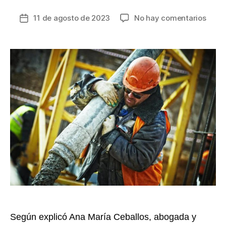
en
11 de agosto de 2023
No hay comentarios
Fecha
El
de
debe
la
de
entrada
los
empl
de
reduc
la
jorna
labor
en
Colo
Según explicó Ana María Ceballos, abogada y