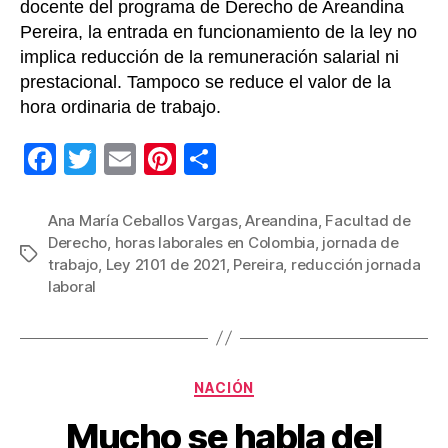
docente del programa de Derecho de Areandina
Pereira, la entrada en funcionamiento de la ley no
implica reducción de la remuneración salarial ni
prestacional. Tampoco se reduce el valor de la
hora ordinaria de trabajo.
F
T
E
Pi
C
a
wi
m
nt
o
c
tt
ail
er
m
Ana María Ceballos Vargas
,
Areandina
,
Facultad de
Derecho
,
horas laborales en Colombia
,
jornada de
e
er
e
p
Etiquetas
trabajo
,
Ley 2101 de 2021
,
Pereira
,
reducción jornada
b
st
ar
laboral
o
tir
o
k
Categorías
NACIÓN
Mucho se habla del