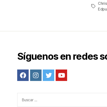
c
Chri
Etiqueta
e
Edpu
b
o
o
k
Síguenos en redes s
Buscar: