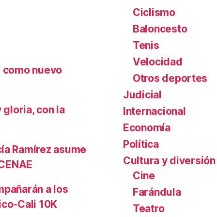
Ciclismo
Baloncesto
Tenis
Velocidad
nó como nuevo
Otros deportes
Judicial
gloria, con la
Internacional
Economía
Política
cía Ramírez asume
Cultura y diversión
l CENAE
Cine
mpañarán a los
Farándula
ico-Cali 10K
Teatro