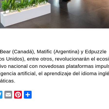
Bear (Canadá), Matific (Argentina) y Edpuzzle
os Unidos), entre otros, revolucionarán el eco
ivo nacional con novedosas plataformas impu
ligencia artificial, el aprendizaje del idioma ingl
ticas.
T
E
Pi
C
wi
m
nt
o