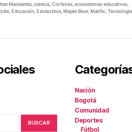
tt
ail
er
m
stian Marulanda
,
ciencia
,
Corferias
,
ecosistemas educativos
,
s
er
e
p
zzle
,
Educación
,
Edutechnia
,
Maple Bear
,
Matific
,
Tecnología
st
ar
tir
ociales
Categoría
Nación
Bogotá
Comunidad
Deportes
Fútbol