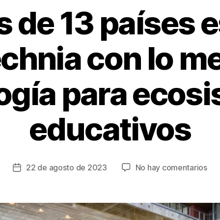
 de 13 países e
chnia con lo me
ogía para ecos
educativos
en
22 de agosto de 2023
No hay comentarios
Fecha
Em
de
de
la
13
entrada
paí