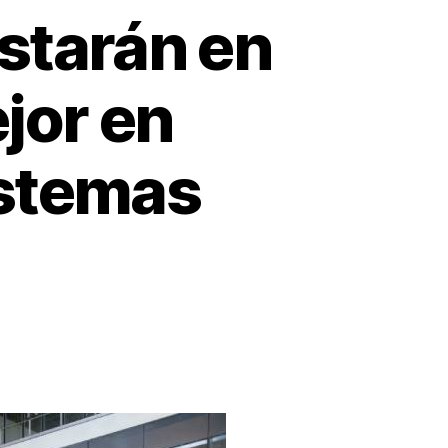
starán en
jor en
istemas
presas
ses