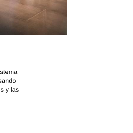
sistema
lsando
és y las