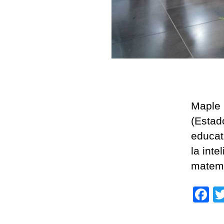
Maple 
(Estad
educat
la inte
matemá
F
a