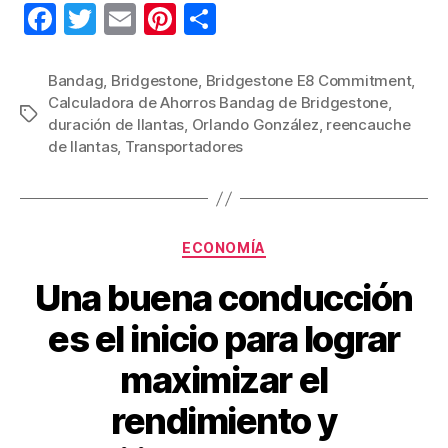
F
T
E
Pi
C
a
wi
m
nt
o
c
tt
ail
er
m
Bandag
,
Bridgestone
,
Bridgestone E8 Commitment
,
Calculadora de Ahorros Bandag de Bridgestone
,
e
er
e
p
Etiquetas
duración de llantas
,
Orlando González
,
reencauche
b
st
ar
de llantas
,
Transportadores
o
tir
o
k
Categorías
ECONOMÍA
Una buena conducción
es el inicio para lograr
maximizar el
rendimiento y