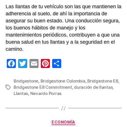
minuto
Las llantas de tu vehículo son las que mantienen la
siga
estos
adherencia al suelo, de ahí la importancia de
tips
asegurar su buen estado. Una conducción segura,
los buenos hábitos de manejo y los
mantenimientos periódicos, contribuyen a que una
buena salud en tus llantas y a la seguridad en el
camino.
F
T
E
Pi
C
a
wi
m
nt
o
c
tt
ail
er
m
Bridgestone
,
Bridgestone Colombia
,
Bridgestone E8
,
Bridgestone E8 Commitment
,
duración de llantas
,
Etiquetas
e
er
e
p
Llantas
,
Nevardo Porras
b
st
ar
o
tir
o
Categorías
ECONOMÍA