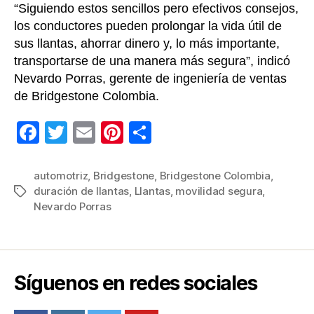
“Siguiendo estos sencillos pero efectivos consejos,
los conductores pueden prolongar la vida útil de
sus llantas, ahorrar dinero y, lo más importante,
transportarse de una manera más segura”, indicó
Nevardo Porras, gerente de ingeniería de ventas
de Bridgestone Colombia.
F
T
E
Pi
C
a
wi
m
nt
o
c
tt
ail
er
m
automotriz
,
Bridgestone
,
Bridgestone Colombia
,
duración de llantas
,
Llantas
,
movilidad segura
,
Etiquetas
e
er
e
p
Nevardo Porras
b
st
ar
o
tir
o
Síguenos en redes sociales
k