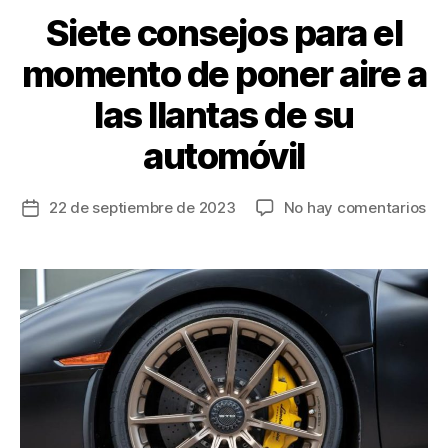
k
Siete consejos para el
momento de poner aire a
las llantas de su
automóvil
en
22 de septiembre de 2023
No hay comentarios
Fecha
Sie
de
co
la
pa
entrada
el
mo
de
po
air
a
las