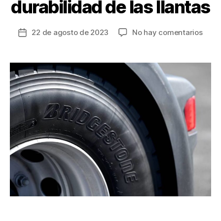
durabilidad de las llantas
en
22 de agosto de 2023
No hay comentarios
Fecha
Una
de
buen
la
cond
entrada
es
el
inicio
para
logra
maxi
el
rend
y
durab
de
las
llant