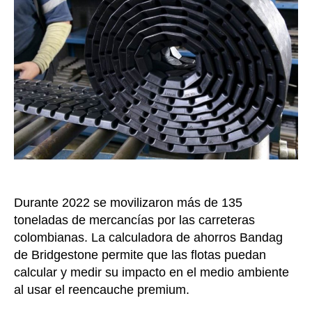
he
ide
de
los
tra
pa
me
re
de
co
Durante 2022 se movilizaron más de 135
toneladas de mercancías por las carreteras
colombianas. La calculadora de ahorros Bandag
de Bridgestone permite que las flotas puedan
calcular y medir su impacto en el medio ambiente
al usar el reencauche premium.