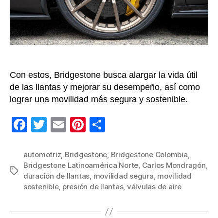
lla
de
su
au
Con estos, Bridgestone busca alargar la vida útil
de las llantas y mejorar su desempeño, así como
lograr una movilidad más segura y sostenible.
F
T
E
Pi
C
a
wi
m
nt
o
c
tt
ail
er
m
automotriz
,
Bridgestone
,
Bridgestone Colombia
,
Bridgestone Latinoamérica Norte
,
Carlos Mondragón
,
e
er
e
p
Etiquetas
duración de llantas
,
movilidad segura
,
movilidad
b
st
ar
sostenible
,
presión de llantas
,
válvulas de aire
o
tir
o