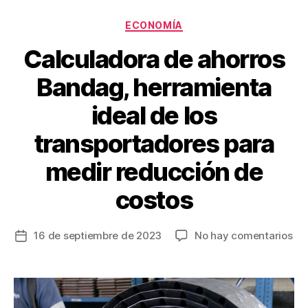
k
Categorías
ECONOMÍA
Calculadora de ahorros
Bandag, herramienta
ideal de los
transportadores para
medir reducción de
costos
en
16 de septiembre de 2023
No hay comentarios
Fecha
Ca
de
de
la
aho
entrada
Ba